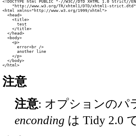
<!DOCTYPE html PUBLIC "-//W3C//DTD XHTML 1.0 Strict//EN
    "http://www.w3.org/TR/xhtml1/DTD/xhtml1-strict.dtd"
<html xmlns="http://www.w3.org/1999/xhtml">

  <head>

    <title>

      test

    </title>

  </head>

  <body>

    <p>

      error<br />

      another line

    </p>

  </body>

注意
注意
:
オプションのパ
enconding
は Tidy 2