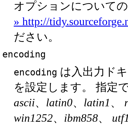
オプションについての
» http://tidy.sourceforge
ださい。
encoding
は入出力ドキ
encoding
を設定します。 指定
ascii
、
latin0
、
latin1
、
win1252
、
ibm858
、
utf