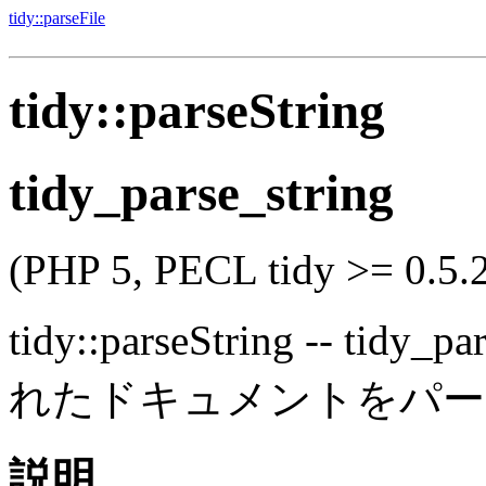
tidy::parseFile
tidy::parseString
tidy_parse_string
(PHP 5, PECL tidy >= 0.5.
tidy::parseString
--
tidy_par
れたドキュメントをパー
説明