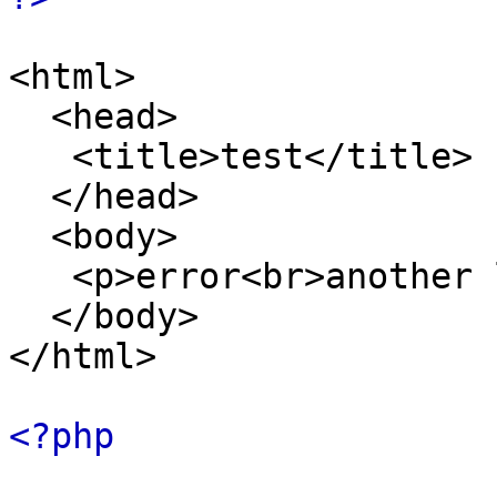
<html>
<head>
<title>test</title>
</head>
<body>
<p>error<br>another 
</body>
</html>
<?php