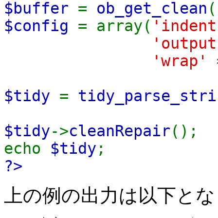
$buffer
=
ob_get_clean
(
$config
= array(
'inden
'outpu
'wrap'
$tidy
=
tidy_parse_stri
$tidy
->
cleanRepair
();
echo
$tidy
;
?>
上の例の出力は以下とな