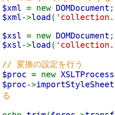
$xml
= new
DOMDocument
;
$xml
->
load
(
'collection.
$xsl
= new
DOMDocument
;
$xsl
->
load
(
'collection.
// 変換の設定を行う
$proc
= new
XSLTProcess
$proc
->
importStyleSheet
る
echo
trim
(
$proc
->
transf