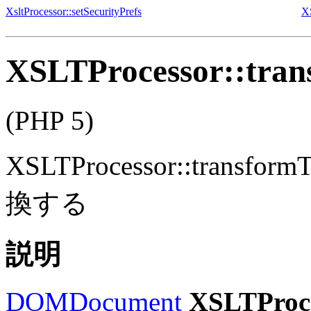
XsltProcessor::setSecurityPrefs
X
XSLTProcessor::tra
(PHP 5)
XSLTProcessor::transform
換する
説明
DOMDocument
XSLTProce