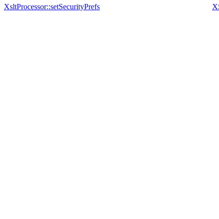
XsltProcessor::setSecurityPrefs
X