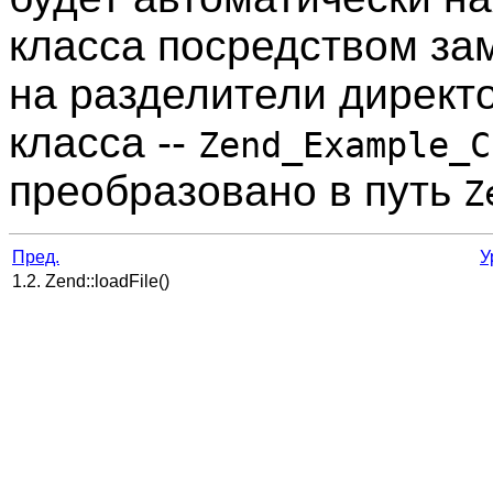
класса посредством за
на разделители директ
класса --
Zend_Example_C
преобразовано в путь
Z
Пред.
У
1.2. Zend::loadFile()