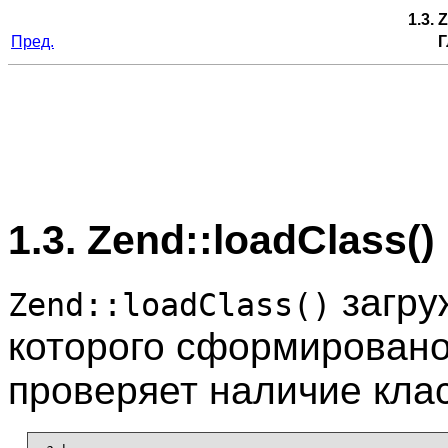
1.3. 
Пред.
Г
1.3. Zend::loadClass()
загру
Zend::loadClass()
которого сформировано 
проверяет наличие кла