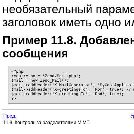
необязательный параме
заголовок иметь одно и
Пример 11.8. Добавле
сообщения
<?php

require_once 'Zend/Mail.php';

$mail = new Zend_Mail();

$mail->addHeader('X-MailGenerator', 'MyCoolApplicati
$mail->addHeader('X-greetingsTo', 'Mom', true); // 
$mail->addHeader('X-greetingsTo', 'Dad', true);

?>   
Пред.
У
11.8. Контроль за разделителями MIME