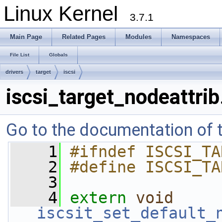
Linux Kernel
3.7.1
Main Page
Related Pages
Modules
Namespaces
File List
Globals
drivers
target
iscsi
iscsi_target_nodeattrib
Go to the documentation of th
    1
#ifndef ISCSI_TA
    2
#define ISCSI_TA
    3
    4
extern
void
iscsit_set_default_