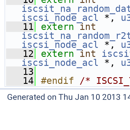
iscsit_na_random_da
iscsi_node_acl
 *, 
u
   11
extern
int
iscsit_na_random_r2
iscsi_node_acl
 *, 
u
   12
extern
int
iscsi
iscsi_node_acl
 *, 
u
   13
   14
#endif 
/* ISCSI_
Generated on Thu Jan 10 2013 14