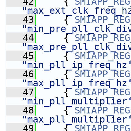
   42
     { 
SMIAPP_REG
"max_ext_clk_freq_h
   43
     { 
SMIAPP_REG
"min_pre_pll_clk_di
   44
     { 
SMIAPP_REG
"max_pre_pll_clk_di
   45
     { 
SMIAPP_REG
"min_pll_ip_freq_hz
   46
     { 
SMIAPP_REG
"max_pll_ip_freq_hz
   47
     { 
SMIAPP_REG
"min_pll_multiplier
   48
     { 
SMIAPP_REG
"max_pll_multiplier
   49
     { 
SMIAPP_REG