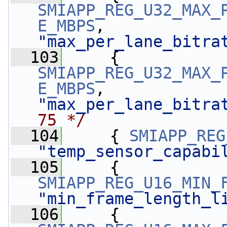
SMIAPP_REG_U32_MAX_
E_MBPS
, 
"max_per_lane_bitra
  103
     { 
SMIAPP_REG_U32_MAX_
E_MBPS
, 
"max_per_lane_bitra
75 */
  104
     { 
SMIAPP_REG
"temp_sensor_capabi
  105
     { 
SMIAPP_REG_U16_MIN_
"min_frame_length_l
  106
     { 