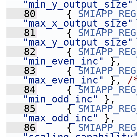
"min_y_output_size"
   80
     { 
SMIAPP_REG
"max_x_output_size"
   81
     { 
SMIAPP_REG
"max_y_output_size"
   82
     { 
SMIAPP_REG
"min_even_inc"
 },
   83
     { 
SMIAPP_REG
"max_even_inc"
 }, 
/
   84
     { 
SMIAPP_REG
"min_odd_inc"
 },
   85
     { 
SMIAPP_REG
"max_odd_inc"
 },
   86
     { 
SMIAPP_REG