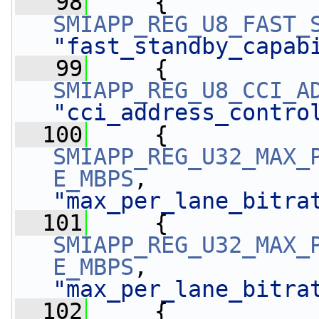
   98
     { 
SMIAPP_REG_U8_FAST_
"fast_standby_capab
   99
     { 
SMIAPP_REG_U8_CCI_A
"cci_address_contro
  100
     { 
SMIAPP_REG_U32_MAX_
E_MBPS
, 
"max_per_lane_bitra
  101
     { 
SMIAPP_REG_U32_MAX_
E_MBPS
, 
"max_per_lane_bitra
  102
     { 