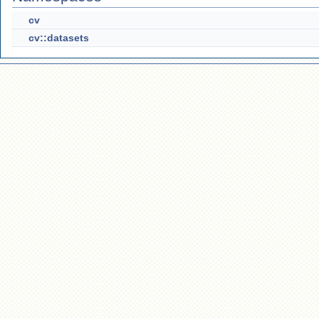
cv
cv::datasets