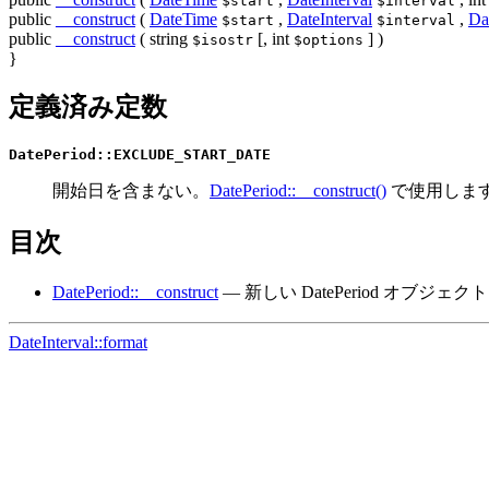
$start
$interval
public
__construct
(
DateTime
,
DateInterval
,
Da
$start
$interval
public
__construct
(
string
[,
int
] )
$isostr
$options
}
定義済み定数
DatePeriod::EXCLUDE_START_DATE
開始日を含まない。
DatePeriod::__construct()
で使用しま
目次
DatePeriod::__construct
— 新しい DatePeriod オブジェ
DateInterval::format