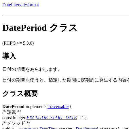
DateInterval::format
DatePeriod クラス
(PHP 5 >= 5.3.0)
導入
日付の期間をあらわします。
日付の期間を使うと、指定した期間に定期的に発生する内容
クラス概要
DatePeriod
implements
Traversable
{
/* 定数 */
const
integer
EXCLUDE_START_DATE
= 1
;
/* メソッド */
public
__construct
(
DateTime
,
DateInterval
,
int