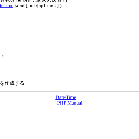
$recurrences
$options
teTime
[,
int
] )
$end
$options
す。
クトを作成する
Date/Time
PHP Manual