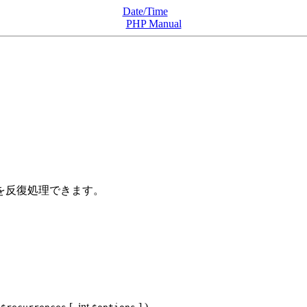
Date/Time
PHP Manual
を反復処理できます。
[,
int
] )