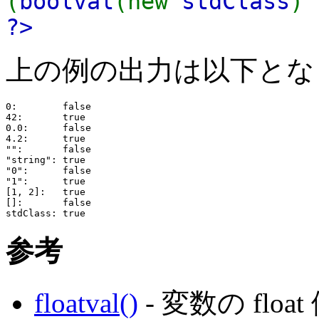
(
boolval
(new
stdClass
)
?>
上の例の出力は以下とな
0:        false

42:       true

0.0:      false

4.2:      true

"":       false

"string": true

"0":      false

"1":      true

[1, 2]:   true

[]:       false

参考
floatval()
- 変数の flo