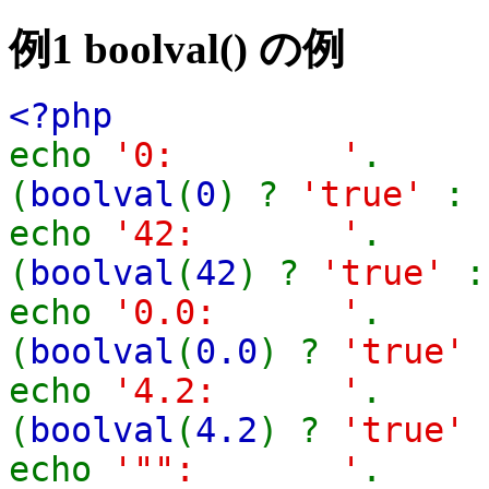
例1
boolval()
の例
<?php
echo
'0: '
.
(
boolval
(
0
) ?
'true'
:
echo
'42: '
.
(
boolval
(
42
) ?
'true'
echo
'0.0: '
.
(
boolval
(
0.0
) ?
'true'
echo
'4.2: '
.
(
boolval
(
4.2
) ?
'true'
echo
'"": '
.