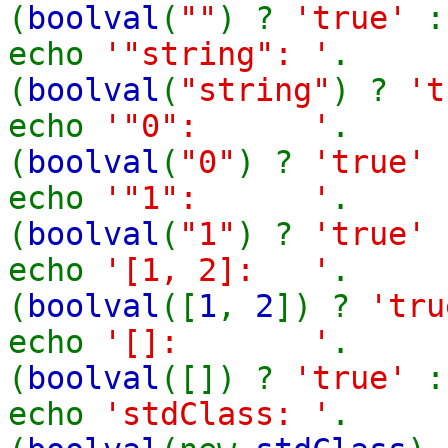
(
boolval
(
""
) ?
'true'
echo
'"string": '
.
(
boolval
(
"string"
) ?
'
echo
'"0": '
.
(
boolval
(
"0"
) ?
'true'
echo
'"1": '
.
(
boolval
(
"1"
) ?
'true'
echo
'[1, 2]: '
.
(
boolval
([
1
,
2
]) ?
'tr
echo
'[]: '
.
(
boolval
([]) ?
'true'
echo
'stdClass: '
.