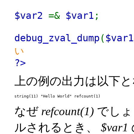
$var2
=&
$var1
;
debug_zval_dump
(
$var1
い
?>
上の例の出力は以下と
なぜ
refcount(1)
でしょ
ルされるとき、
$var1