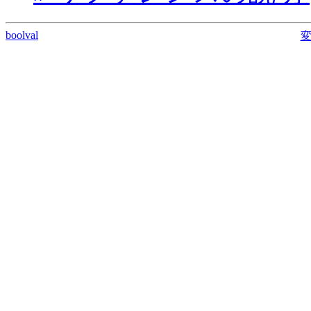
boolval
変