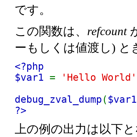
です。
この関数は、
refcount
ーもしくは値渡し) と
<?php
$var1
=
'Hello World'
debug_zval_dump
(
$var1
?>
上の例の出力は以下と