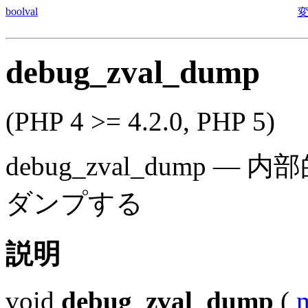
boolval
変
debug_zval_dump
(PHP 4 >= 4.2.0, PHP 5)
debug_zval_dump
—
内部
ダンプする
説明
void
debug_zval_dump
(