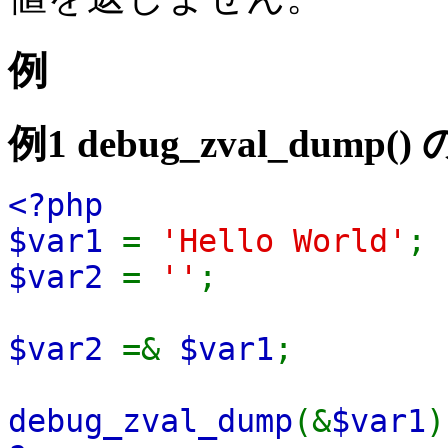
例
例1
debug_zval_dump()
<?php
$var1
=
'Hello World'
;
$var2
=
''
;
$var2
=&
$var1
;
debug_zval_dump
(&
$var1
)