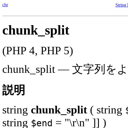
chr
Strin
chunk_split
(PHP 4, PHP 5)
chunk_split
—
文字列を
説明
string
chunk_split
(
string
string
= "\r\n"
]] )
$end