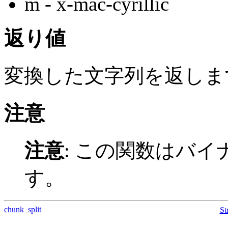
m - x-mac-cyrillic
返り値
変換した文字列を返しま
注意
注意
:
この関数はバイ
す。
chunk_split
St