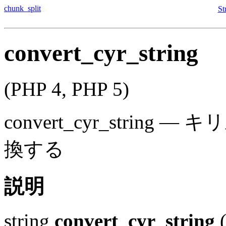
chunk_split
St
convert_cyr_string
(PHP 4, PHP 5)
convert_cyr_string
—
キリ
換する
説明
string
convert_cyr_string