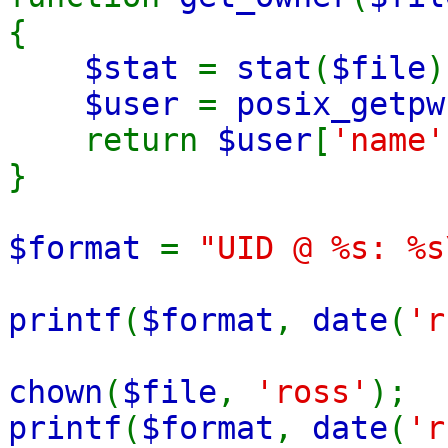
{
$stat
=
stat
(
$file
)
$user
=
posix_getpw
return
$user
[
'name'
}
$format
=
"UID @ %s: %s
printf
(
$format
,
date
(
'r
chown
(
$file
,
'ross'
);
printf
(
$format
,
date
(
'r