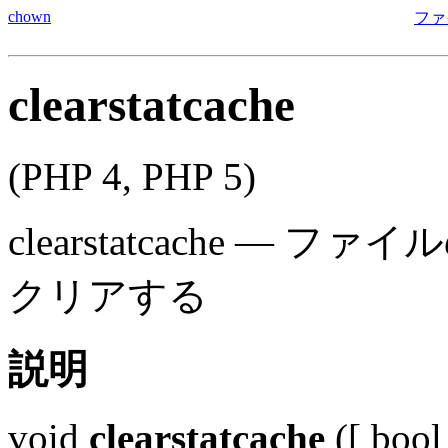
chown
ファ
clearstatcache
(PHP 4, PHP 5)
clearstatcache
—
ファイル
クリアする
説明
void
clearstatcache
([
bool