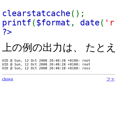
clearstatcache
();
printf
(
$format
,
date
(
'r
?>
上の例の出力は、 たと
UID @ Sun, 12 Oct 2008 20:48:28 +0100: root

UID @ Sun, 12 Oct 2008 20:48:28 +0100: root

chown
ファ