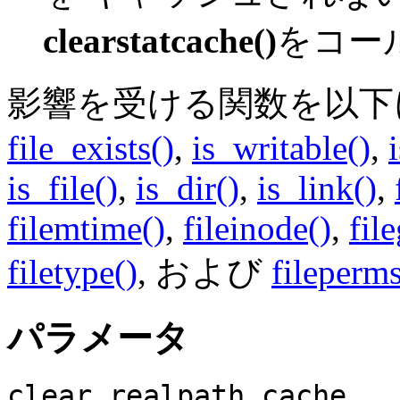
clearstatcache()
をコー
影響を受ける関数を以
file_exists()
,
is_writable()
,
is_file()
,
is_dir()
,
is_link()
,
filemtime()
,
fileinode()
,
fil
filetype()
, および
fileperms
パラメータ
clear_realpath_cache