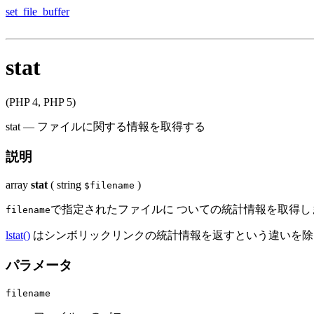
set_file_buffer
stat
(PHP 4, PHP 5)
stat
—
ファイルに関する情報を取得する
説明
array
stat
(
string
)
$filename
で指定されたファイルに ついての統計情報を取得
filename
lstat()
はシンボリックリンクの統計情報を返すという違いを
パラメータ
filename