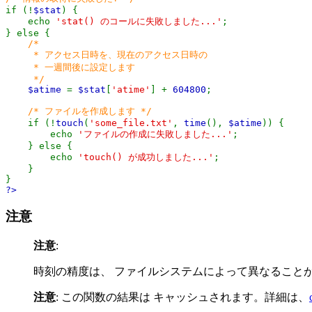
if (!
$stat
) {
echo
'stat() のコールに失敗しました...'
;
} else {
/*
* アクセス日時を、現在のアクセス日時の
* 一週間後に設定します
*/
$atime
=
$stat
[
'atime'
] +
604800
;
/* ファイルを作成します */
if (!
touch
(
'some_file.txt'
,
time
(),
$atime
)) {
echo
'ファイルの作成に失敗しました...'
;
} else {
echo
'touch() が成功しました...'
;
}
}
?>
注意
注意
:
時刻の精度は、 ファイルシステムによって異なること
注意
:
この関数の結果は キャッシュされます。詳細は、