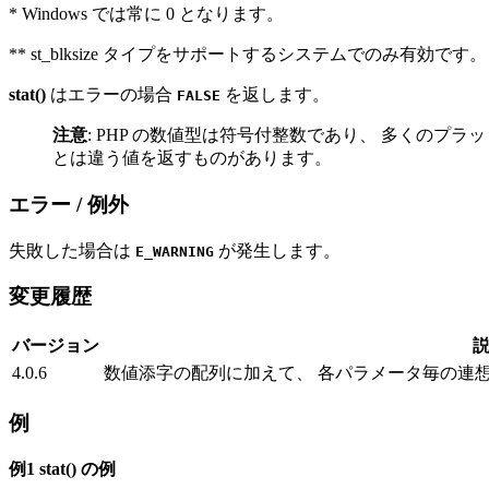
* Windows では常に 0 となります。
** st_blksize タイプをサポートするシステムでのみ有効です。
stat()
はエラーの場合
を返します。
FALSE
注意
:
PHP の数値型は符号付整数であり、 多くのプラッ
とは違う値を返すものがあります。
エラー / 例外
失敗した場合は
が発生します。
E_WARNING
変更履歴
バージョン
4.0.6
数値添字の配列に加えて、 各パラメータ毎の連
例
例1
stat()
の例