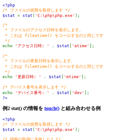
<?php
/* ファイルの状態を取得します */
$stat
=
stat
(
'C:\php\php.exe'
);
/*
* ファイルのアクセス日時を表示します。
* これは fileatime() をコールするのと同じです
*/
echo
'アクセス日時: '
.
$stat
[
'atime'
];
/*
* ファイルの更新日時を表示します。
* これは filemtime() をコールするのと同じです
*/
echo
'更新日時: '
.
$stat
[
'mtime'
];
/* デバイス番号を表示します */
echo
'デバイス番号: '
.
$stat
[
'dev'
];
?>
例2
stat()
の情報を
touch()
と組み合わせる例
<?php
/* ファイルの状態を取得します */
$stat
=
stat
(
'C:\php\php.exe'
);
/* 情報の取得に失敗した? */