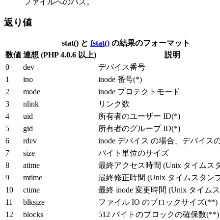
ファイルへのパス。
返り値
stat()
と
fstat()
の結果のフォーマット
数値
連想 (PHP 4.0.6 以上)
説明
0
dev
デバイス番号
1
ino
inode 番号(*)
2
mode
inode プロテクトモード
3
nlink
リンク数
4
uid
所有者のユーザー ID(*)
5
gid
所有者のグループ ID(*)
6
rdev
inode デバイス の場合、デバイス
7
size
バイト単位のサイズ
8
atime
最終アクセス時間 (Unix タイムス
9
mtime
最終修正時間 (Unix タイムスタンプ
10
ctime
最終 inode 変更時間 (Unix タイム
11
blksize
ファイル IO のブロックサイズ(**)
12
blocks
512 バイトのブロックの確保数(**)