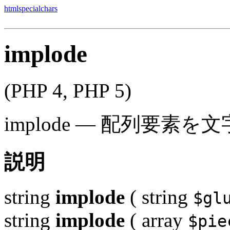
htmlspecialchars
implode
(PHP 4, PHP 5)
implode
—
配列要素を文
説明
string
implode
(
string
$gl
string
implode
(
array
$pie