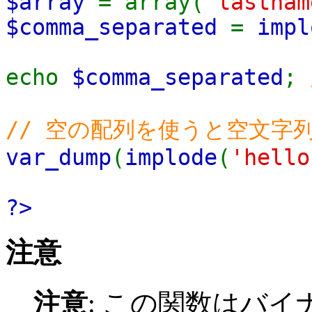
$array
= array(
'lastnam
$comma_separated
=
impl
echo
$comma_separated
;
// 空の配列を使うと空文字
var_dump
(
implode
(
'hello
?>
注意
注意
:
この関数はバイ