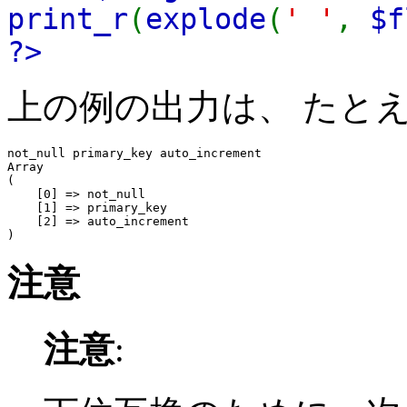
print_r
(
explode
(
' '
,
$f
?>
上の例の出力は、 たと
not_null primary_key auto_increment

Array

(

    [0] => not_null

    [1] => primary_key

    [2] => auto_increment

注意
注意
: