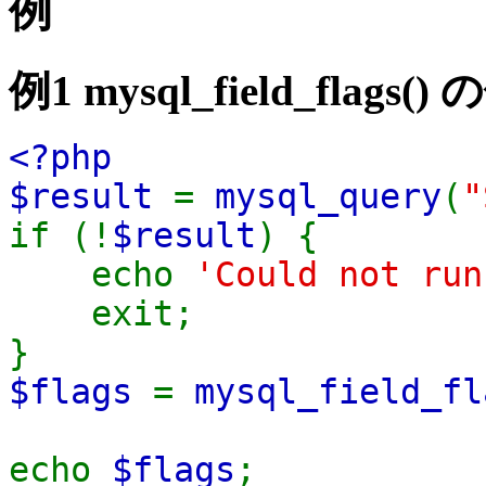
例
例1
mysql_field_flags()
の
<?php
$result
=
mysql_query
(
"
if (!
$result
) {
echo
'Could not ru
exit;
}
$flags
=
mysql_field_fl
echo
$flags
;