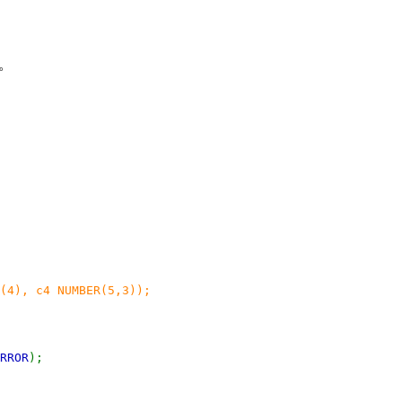
か。
(4), c4 NUMBER(5,3));
RROR
);