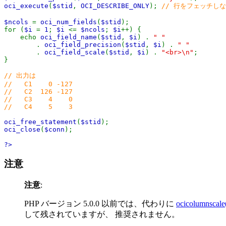
oci_execute
(
$stid
,
OCI_DESCRIBE_ONLY
);
// 行をフェッチしない
$ncols
=
oci_num_fields
(
$stid
);
for (
$i
=
1
;
$i
<=
$ncols
;
$i
++) {
echo
oci_field_name
(
$stid
,
$i
) .
" "
.
oci_field_precision
(
$stid
,
$i
) .
" "
.
oci_field_scale
(
$stid
,
$i
) .
"<br>\n"
;
}
// 出力は
// C1 0 -127
// C2 126 -127
// C3 4 0
// C4 5 3
oci_free_statement
(
$stid
);
oci_close
(
$conn
);
?>
注意
注意
:
PHP バージョン 5.0.0 以前では、代わりに
ocicolumnscale
して残されていますが、 推奨されません。