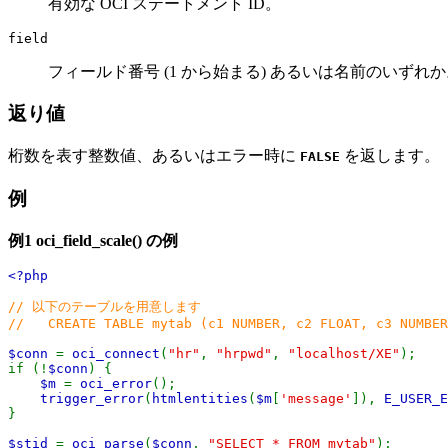
有効な OCI ステートメント ID。
field
フィールド番号 (1 から始まる) あるいは名前のいずれ
返り値
桁数を表す整数値、あるいはエラー時に
を返します。
FALSE
例
例1
oci_field_scale()
の例
<?php
// 以下のテーブルを用意します
// CREATE TABLE mytab (c1 NUMBER, c2 FLOAT, c3 NUMBER
$conn
=
oci_connect
(
"hr"
,
"hrpwd"
,
"localhost/XE"
);
if (!
$conn
) {
$m
=
oci_error
();
trigger_error
(
htmlentities
(
$m
[
'message'
]),
E_USER_E
}
$stid
=
oci_parse
(
$conn
,
"SELECT * FROM mytab"
);