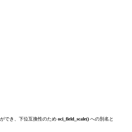
とができ、下位互換性のため
oci_field_scale()
への別名と