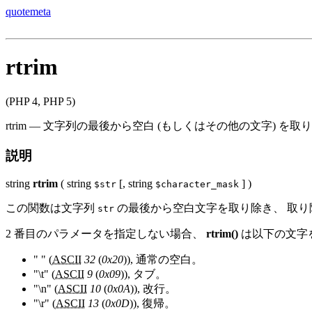
quotemeta
rtrim
(PHP 4, PHP 5)
rtrim
—
文字列の最後から空白 (もしくはその他の文字) を取
説明
string
rtrim
(
string
[,
string
] )
$str
$character_mask
この関数は文字列
の最後から空白文字を取り除き、 取り
str
2 番目のパラメータを指定しない場合、
rtrim()
は以下の文字
" " (
ASCII
32
(
0x20
)), 通常の空白。
"\t" (
ASCII
9
(
0x09
)), タブ。
"\n" (
ASCII
10
(
0x0A
)), 改行。
"\r" (
ASCII
13
(
0x0D
)), 復帰。