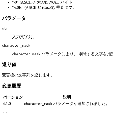
"\0" (
ASCII
0
(
0x00
)),
NULL
バイト。
"\x0B" (
ASCII
11
(
0x0B
)), 垂直タブ。
パラメータ
str
入力文字列。
character_mask
パラメータにより、 削除する文字を指
character_mask
返り値
変更後の文字列を返します。
変更履歴
バージョン
説明
4.1.0
パラメータが追加されました。
character_mask