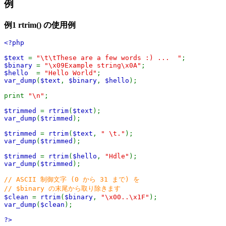
例
例1
rtrim()
の使用例
<?php
$text
=
"\t\tThese are a few words :) ... "
;
$binary
=
"\x09Example string\x0A"
;
$hello
=
"Hello World"
;
var_dump
(
$text
,
$binary
,
$hello
);
print
"\n"
;
$trimmed
=
rtrim
(
$text
);
var_dump
(
$trimmed
);
$trimmed
=
rtrim
(
$text
,
" \t."
);
var_dump
(
$trimmed
);
$trimmed
=
rtrim
(
$hello
,
"Hdle"
);
var_dump
(
$trimmed
);
// ASCII 制御文字 (0 から 31 まで) を
// $binary の末尾から取り除きます
$clean
=
rtrim
(
$binary
,
"\x00..\x1F"
);
var_dump
(
$clean
);
?>