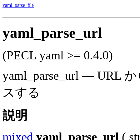
yaml_parse_file
yaml_parse_url
(PECL yaml >= 0.4.0)
yaml_parse_url
—
URL 
スする
説明
mixed
yaml_parse_url
(
st