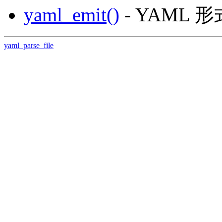
yaml_emit()
- YAML
yaml_parse_file