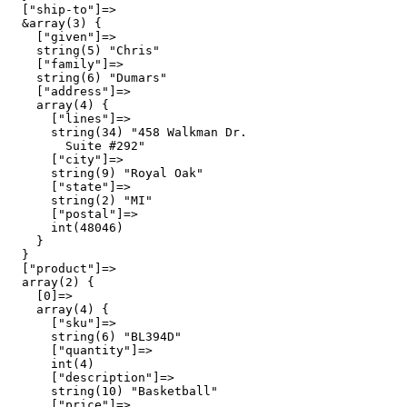
  ["ship-to"]=>

  &array(3) {

    ["given"]=>

    string(5) "Chris"

    ["family"]=>

    string(6) "Dumars"

    ["address"]=>

    array(4) {

      ["lines"]=>

      string(34) "458 Walkman Dr.

        Suite #292"

      ["city"]=>

      string(9) "Royal Oak"

      ["state"]=>

      string(2) "MI"

      ["postal"]=>

      int(48046)

    }

  }

  ["product"]=>

  array(2) {

    [0]=>

    array(4) {

      ["sku"]=>

      string(6) "BL394D"

      ["quantity"]=>

      int(4)

      ["description"]=>

      string(10) "Basketball"

      ["price"]=>
