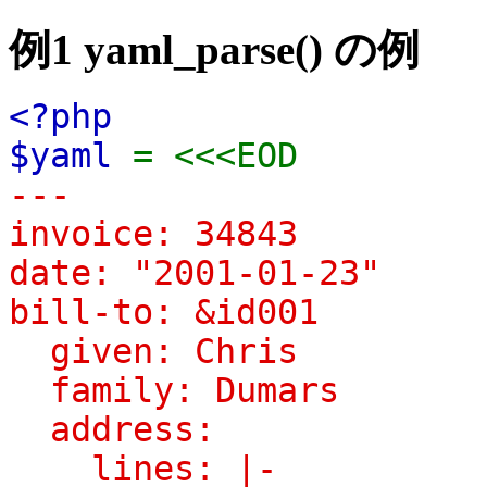
例1
yaml_parse()
の例
<?php
$yaml
= <<<EOD
---
invoice: 34843
date: "2001-01-23"
bill-to: &id001
given: Chris
family: Dumars
address:
lines: |-