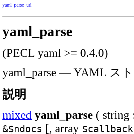
yaml_parse_url
yaml_parse
(PECL yaml >= 0.4.0)
yaml_parse
—
YAML 
説明
mixed
yaml_parse
(
string
[,
array
&$ndocs
$callback