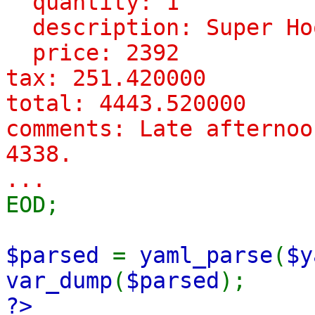
quantity: 1
description: Super Ho
price: 2392
tax: 251.420000
total: 4443.520000
comments: Late afternoo
4338.
...
EOD;
$parsed
=
yaml_parse
(
$y
var_dump
(
$parsed
);
?>