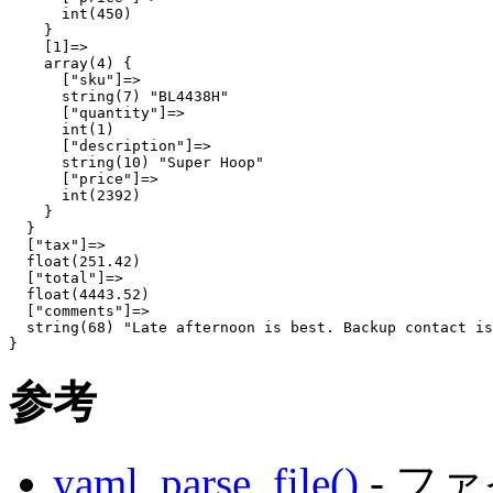
      int(450)

    }

    [1]=>

    array(4) {

      ["sku"]=>

      string(7) "BL4438H"

      ["quantity"]=>

      int(1)

      ["description"]=>

      string(10) "Super Hoop"

      ["price"]=>

      int(2392)

    }

  }

  ["tax"]=>

  float(251.42)

  ["total"]=>

  float(4443.52)

  ["comments"]=>

  string(68) "Late afternoon is best. Backup contact is
参考
yaml_parse_file()
- フ