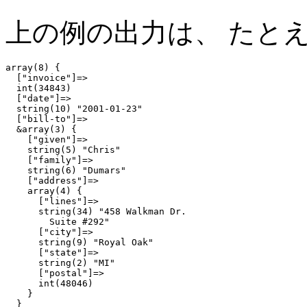
上の例の出力は、 たと
array(8) {

  ["invoice"]=>

  int(34843)

  ["date"]=>

  string(10) "2001-01-23"

  ["bill-to"]=>

  &array(3) {

    ["given"]=>

    string(5) "Chris"

    ["family"]=>

    string(6) "Dumars"

    ["address"]=>

    array(4) {

      ["lines"]=>

      string(34) "458 Walkman Dr.

        Suite #292"

      ["city"]=>

      string(9) "Royal Oak"

      ["state"]=>

      string(2) "MI"

      ["postal"]=>

      int(48046)

    }

  }
