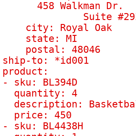
458 Walkman Dr.
Suite #29
city: Royal Oak
state: MI
postal: 48046
ship-to: *id001
product:
- sku: BL394D
quantity: 4
description: Basketba
price: 450
- sku: BL4438H