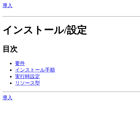
導入
インストール/設定
目次
要件
インストール手順
実行時設定
リソース型
導入