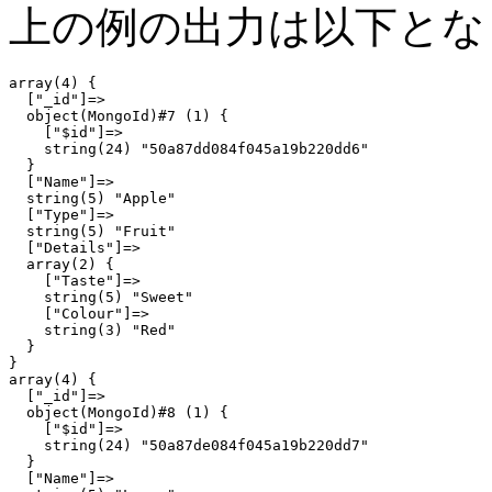
上の例の出力は以下とな
array(4) {

  ["_id"]=>

  object(MongoId)#7 (1) {

    ["$id"]=>

    string(24) "50a87dd084f045a19b220dd6"

  }

  ["Name"]=>

  string(5) "Apple"

  ["Type"]=>

  string(5) "Fruit"

  ["Details"]=>

  array(2) {

    ["Taste"]=>

    string(5) "Sweet"

    ["Colour"]=>

    string(3) "Red"

  }

}

array(4) {

  ["_id"]=>

  object(MongoId)#8 (1) {

    ["$id"]=>

    string(24) "50a87de084f045a19b220dd7"

  }

  ["Name"]=>
