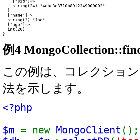
    ["$id"]=>

    string(24) "4ebc3e3710b89f2349000002"

  }

  ["name"]=>

  string(3) "Joe"

  ["age"]=>

  int(20)

例4
MongoCollection::fin
この例は、コレクションの
法を示します。
<?php
$m
= new
MongoClient
();