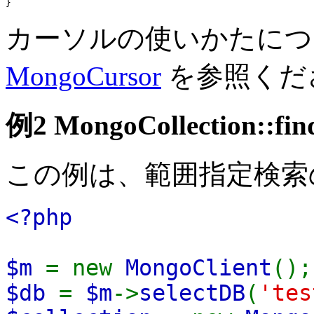
カーソルの使いかたにつ
MongoCursor
を参照くだ
例2
MongoCollection::fin
この例は、範囲指定検索
<?php
$m
= new
MongoClient
();
$db
=
$m
->
selectDB
(
'tes