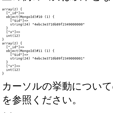
array(2) {

  ["_id"]=>

  object(MongoId)#10 (1) {

    ["$id"]=>

    string(24) "4ebc3e3710b89f2349000000"

  }

  ["x"]=>

  int(12)

}

array(2) {

  ["_id"]=>

  object(MongoId)#11 (1) {

    ["$id"]=>

    string(24) "4ebc3e3710b89f2349000001"

  }

  ["x"]=>

  int(12)

カーソルの挙動につい
を参照ください。