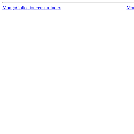
MongoCollection::ensureIndex
Mon