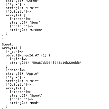
  string(5) "Lemon"

  ["Type"]=>

  string(5) "Fruit"

  ["Details"]=>

  array(2) {

    ["Taste"]=>

    string(4) "Sour"

    ["Colour"]=>

    string(5) "Green"

  }

}

Sweet:

array(4) {

  ["_id"]=>

  object(MongoId)#7 (1) {

    ["$id"]=>

    string(24) "50a87dd084f045a19b220dd6"

  }

  ["Name"]=>

  string(5) "Apple"

  ["Type"]=>

  string(5) "Fruit"

  ["Details"]=>

  array(2) {

    ["Taste"]=>

    string(5) "Sweet"

    ["Colour"]=>

    string(3) "Red"

  }
