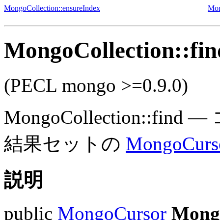
MongoCollection::ensureIndex
Mon
MongoCollection::fin
(PECL mongo >=0.9.0)
MongoCollection::find
—
結果セットの
MongoCurs
説明
public
MongoCursor
Mongo