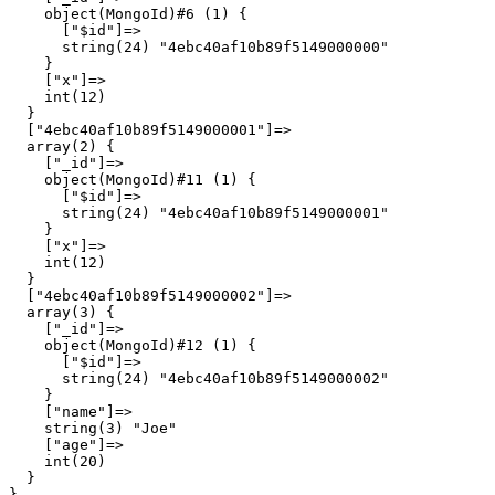
    object(MongoId)#6 (1) {

      ["$id"]=>

      string(24) "4ebc40af10b89f5149000000"

    }

    ["x"]=>

    int(12)

  }

  ["4ebc40af10b89f5149000001"]=>

  array(2) {

    ["_id"]=>

    object(MongoId)#11 (1) {

      ["$id"]=>

      string(24) "4ebc40af10b89f5149000001"

    }

    ["x"]=>

    int(12)

  }

  ["4ebc40af10b89f5149000002"]=>

  array(3) {

    ["_id"]=>

    object(MongoId)#12 (1) {

      ["$id"]=>

      string(24) "4ebc40af10b89f5149000002"

    }

    ["name"]=>

    string(3) "Joe"

    ["age"]=>

    int(20)

  }
