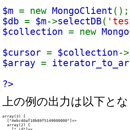
$m
= new
MongoClient
();
$db
=
$m
->
selectDB
(
'tes
$collection
= new
Mongo
$cursor
=
$collection
->
$array
=
iterator_to_ar
?>
上の例の出力は以下とな
array(3) {

  ["4ebc40af10b89f5149000000"]=>

  array(2) {

    ["_id"]=>
