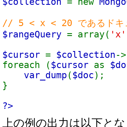
$collection
= new
Mongo
// 5 < x < 20 であ
$rangeQuery
= array(
'x
$cursor
=
$collection
->
foreach (
$cursor
as
$do
var_dump
(
$doc
);
}
?>
上の例の出力は以下とな