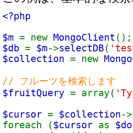
<?php
$m
= new
MongoClient
();
$db
=
$m
->
selectDB
(
'tes
$collection
= new
Mongo
// フルーツを検索します
$fruitQuery
= array(
'T
$cursor
=
$collection
->
foreach (
$cursor
as
$do