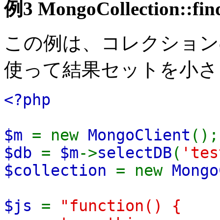
例3
MongoCollection::fin
この例は、コレクションの検索
使って結果セットを小さ
<?php
$m
= new
MongoClient
();
$db
=
$m
->
selectDB
(
'tes
$collection
= new
Mongo
$js
=
"function() {