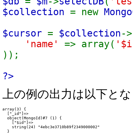
$db
=
$m
->
selectDB
(
'tes
$collection
= new
Mongo
$cursor
=
$collection
->
'name'
=> array(
'$
));
?>
上の例の出力は以下とな
array(3) {

  ["_id"]=>

  object(MongoId)#7 (1) {

    ["$id"]=>

    string(24) "4ebc3e3710b89f2349000002"

  }
