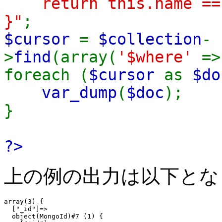
return this.name == '
}"
;
$cursor
=
$collection
-
>
find
(array(
'$where'
=
foreach (
$cursor
as
$do
var_dump
(
$doc
);
}
?>
上の例の出力は以下とな
array(3) {

  ["_id"]=>

  object(MongoId)#7 (1) {
