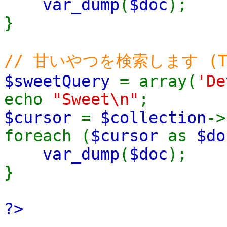
var_dump
(
$doc
);
}
// 甘いやつを検索します (Ta
$sweetQuery
= array(
'D
echo
"Sweet\n"
;
$cursor
=
$collection
->
foreach (
$cursor
as
$do
var_dump
(
$doc
);
}
?>