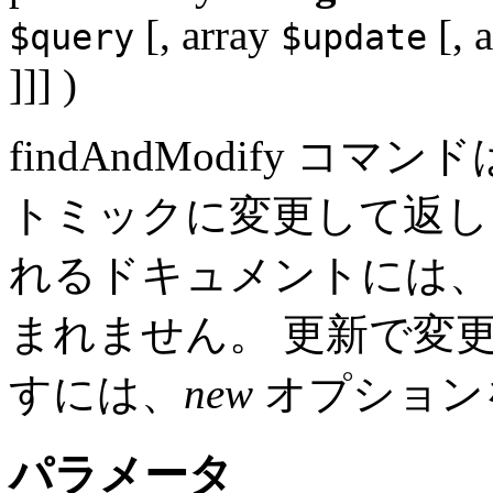
[,
array
[,
a
$query
$update
]]] )
findAndModify 
トミックに変更して返し
れるドキュメントには、
まれません。 更新で変
すには、
new
オプション
パラメータ