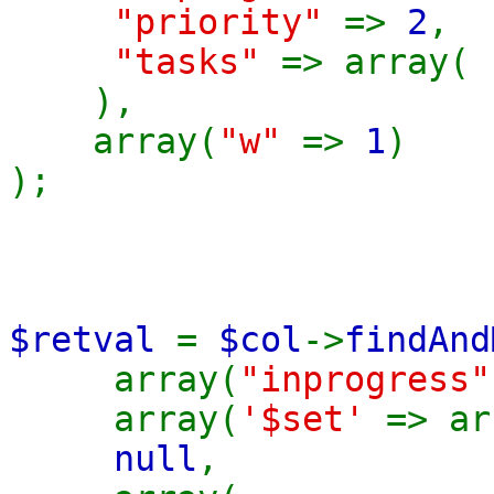
"priority"
=>
2
,
"tasks"
=> array(
),
array(
"w"
=>
1
)
);
$retval
=
$col
->
findAnd
array(
"inprogress
array(
'$set'
=> ar
null
,