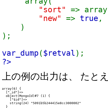
array(
"sort"
=> array
"new"
=>
true
,
)
);
var_dump
(
$retval
);
?>
上の例の出力は、 たと
array(6) {

  ["_id"]=>

  object(MongoId)#7 (1) {

    ["$id"]=>

    string(24) "5091b5b244415e8cc3000002"

  }
