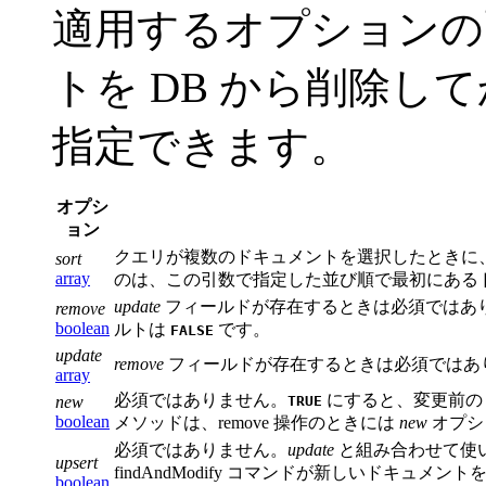
適用するオプションの
トを DB から削除
指定できます。
オプシ
ョン
クエリが複数のドキュメントを選択したときに、どの
sort
array
のは、この引数で指定した並び順で最初にある
update
フィールドが存在するときは必須ではあ
remove
boolean
ルトは
です。
FALSE
update
remove
フィールドが存在するときは必須ではあ
array
必須ではありません。
にすると、変更前のドキ
new
TRUE
boolean
メソッドは、remove 操作のときには
new
オプシ
必須ではありません。
update
と組み合わせて使
upsert
findAndModify コマンドが新しいドキュメ
boolean