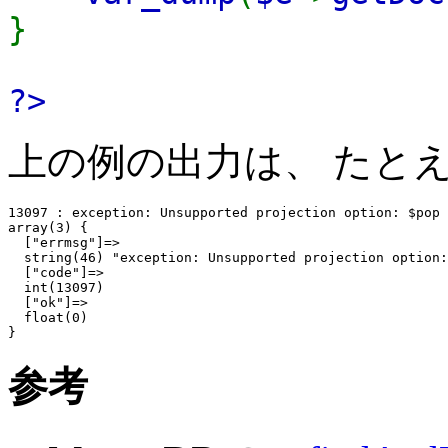
}
?>
上の例の出力は、 たと
13097 : exception: Unsupported projection option: $pop

array(3) {

  ["errmsg"]=>

  string(46) "exception: Unsupported projection option:
  ["code"]=>

  int(13097)

  ["ok"]=>

  float(0)

参考