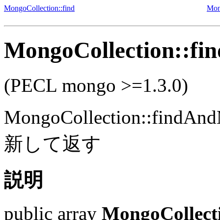
MongoCollection::find
Mon
MongoCollection::fi
(PECL mongo >=1.3.0)
MongoCollection::findAn
新して返す
説明
public
array
MongoCollect