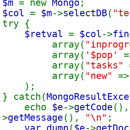
$m
= new
Mongo
;
$col
=
$m
->
selectDB
(
"te
try {
$retval
=
$col
->
fin
array(
"inprog
array(
'$pop'
=
array(
"tasks"
array(
"new"
=
);
} catch(
MongoResultExce
echo
$e
->
getCode
()
>
getMessage
(),
"\n"
;
var_dump
(
$e
->
getDoc