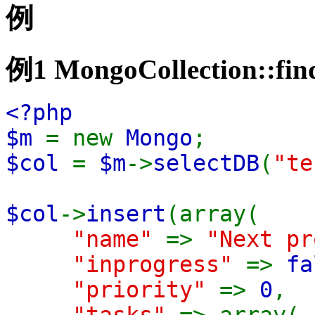
例
例1
MongoCollection::fi
<?php
$m
= new
Mongo
;
$col
=
$m
->
selectDB
(
"te
$col
->
insert
(array(
"name"
=>
"Next pr
"inprogress"
=>
fa
"priority"
=>
0
,