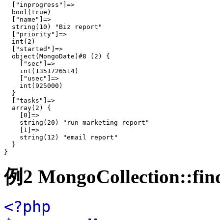
  ["inprogress"]=>

  bool(true)

  ["name"]=>

  string(10) "Biz report"

  ["priority"]=>

  int(2)

  ["started"]=>

  object(MongoDate)#8 (2) {

    ["sec"]=>

    int(1351726514)

    ["usec"]=>

    int(925000)

  }

  ["tasks"]=>

  array(2) {

    [0]=>

    string(20) "run marketing report"

    [1]=>

    string(12) "email report"

  }

例2
MongoCollection::fi
<?php