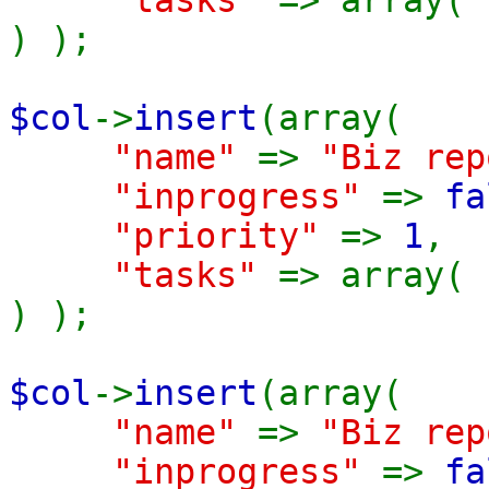
"tasks"
=> array(
) );
$col
->
insert
(array(
"name"
=>
"Biz rep
"inprogress"
=>
fa
"priority"
=>
1
,
"tasks"
=> array(
) );
$col
->
insert
(array(
"name"
=>
"Biz rep
"inprogress"
=>
fa