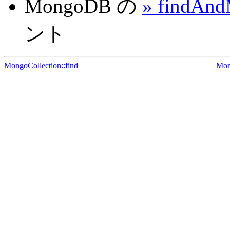
MongoDB の
» findA
ント
MongoCollection::find
Mon