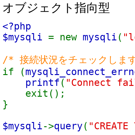
オブジェクト指向型
<?php
$mysqli
= new
mysqli
(
"l
/* 接続状況をチェックします
if (
mysqli_connect_errn
printf
(
"Connect fai
exit();
}
$mysqli
->
query
(
"CREATE 