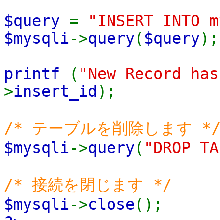
$query
=
"INSERT INTO m
$mysqli
->
query
(
$query
);
printf
(
"New Record has
>
insert_id
);
/* テーブルを削除します *
$mysqli
->
query
(
"DROP TA
/* 接続を閉じます */
$mysqli
->
close
();