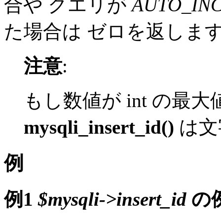
合や クエリが
AUTO_IN
た場合は ゼロを返しま
注意
:
もし数値が int の最
mysqli_insert_id()
は文
例
例1
$mysqli->insert_id
の