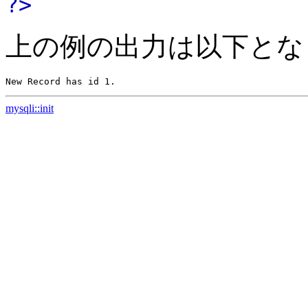
?>
上の例の出力は以下とな
mysqli::init