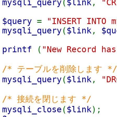
mysqli_query
(
$link
,
"CR
$query
=
"INSERT INTO m
mysqli_query
(
$link
,
$qu
printf
(
"New Record has
/* テーブルを削除します *
mysqli_query
(
$link
,
"DR
/* 接続を閉じます */
mysqli_close
(
$link
);