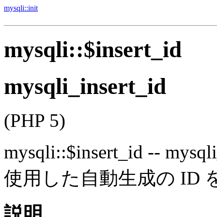
mysqli::init
mysqli::$insert_id
mysqli_insert_id
(PHP 5)
mysqli::$insert_id
--
mysqli
使用した自動生成の ID 
説明