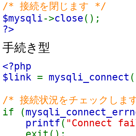
/* 接続を閉じます */
$mysqli
->
close
();
?>
手続き型
<?php
$link
=
mysqli_connect
(
/* 接続状況をチェックします
if (
mysqli_connect_errn
printf
(
"Connect fai
exit();