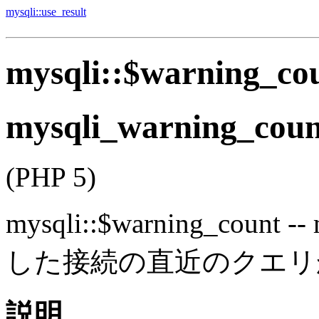
mysqli::use_result
mysqli::$warning_co
mysqli_warning_coun
(PHP 5)
mysqli::$warning_count
--
した接続の直近のクエリ
説明