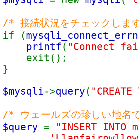
/* 接続状況をチェックします
if (
mysqli_connect_errn
printf
(
"Connect fai
exit();
}
$mysqli
->
query
(
"CREATE 
/* ウェールズの珍しい地名で
$query
=
"INSERT INTO m
'Llanfairpwllgwyngyl