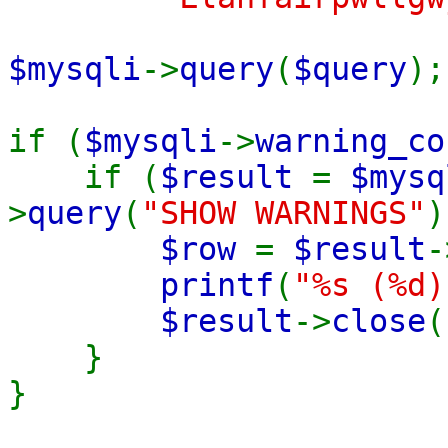
$mysqli
->
query
(
$query
);
if (
$mysqli
->
warning_co
if (
$result
=
$mysq
>
query
(
"SHOW WARNINGS"
)
$row
=
$result
-
printf
(
"%s (%d)
$result
->
close
(
}
}