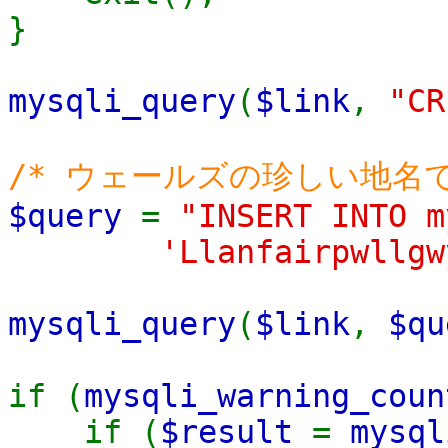
}
mysqli_query
(
$link
,
"CR
/* ウェールズの珍しい地名で
$query
=
"INSERT INTO m
'Llanfairpwllgwyngyl
mysqli_query
(
$link
,
$qu
if (
mysqli_warning_coun
if (
$result
=
mysql