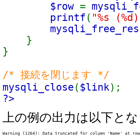
$row
=
mysqli_f
printf
(
"%s (%d)
mysqli_free_res
}
}
/* 接続を閉じます */
mysqli_close
(
$link
);
?>
上の例の出力は以下とな