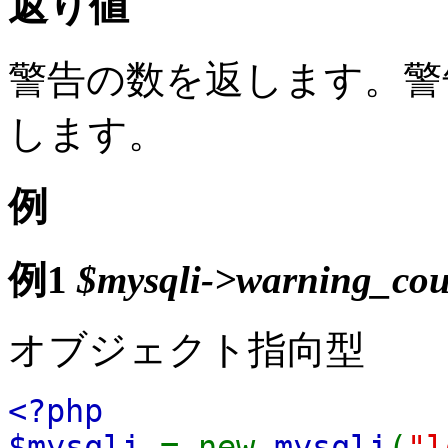
返り値
警告の数を返します。警
します。
例
例1
$mysqli->warning_cou
オブジェクト指向型
<?php
$mysqli
= new
mysqli
(
"l