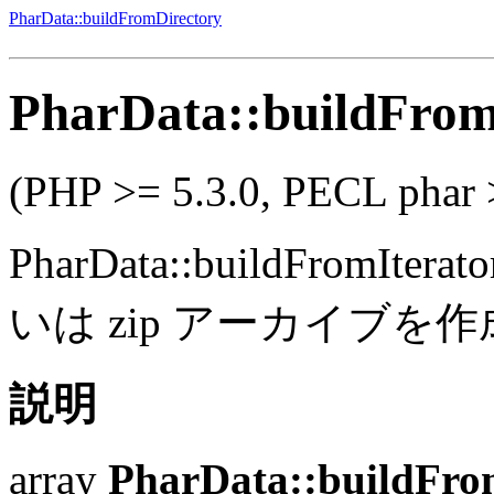
PharData::buildFromDirectory
PharData::buildFrom
(PHP >= 5.3.0, PECL phar 
PharData::buildFromIterato
いは zip アーカイブを
説明
array
PharData::buildFro