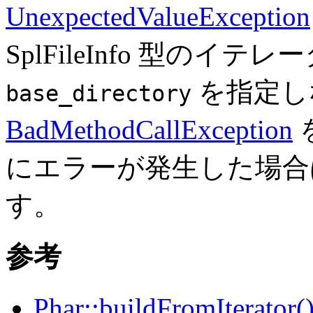
UnexpectedValueException
SplFileInfo 型のイ
を指定し
base_directory
BadMethodCallException
にエラーが発生した場
す。
参考
Phar::buildFromIterator(