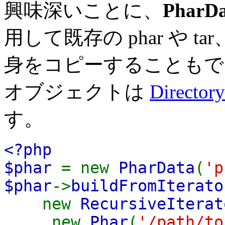
興味深いことに、
PharDa
用して既存の phar や t
身をコピーすることもできま
オブジェクトは
Directory
す。
<?php
$phar
= new
PharData
(
'p
$phar
->
buildFromIterato
new
RecursiveIterat
new
Phar
(
'/path/to