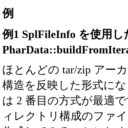
例
例1 SplFileInfo を使用
PharData::buildFromItera
ほとんどの tar/zip
構造を反映した形式にな
は 2 番目の方式が最適
ィレクトリ構成のファイルを