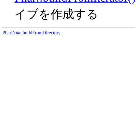
イブを作成する
PharData::buildFromDirectory