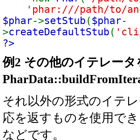
'phar:///path/to/an
$phar
->
setStub
(
$phar
-
>
createDefaultStub
(
'cli
?>
例2 その他のイテレー
PharData::buildFromItera
それ以外の形式のイテレータで
応を返すものを使用で
などです。