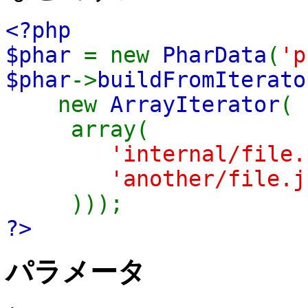
<?php
$phar
= new
PharData
(
'p
$phar
->
buildFromIterato
new
ArrayIterator
(
array(
'internal/file
'another/file.
)));
?>
パラメータ