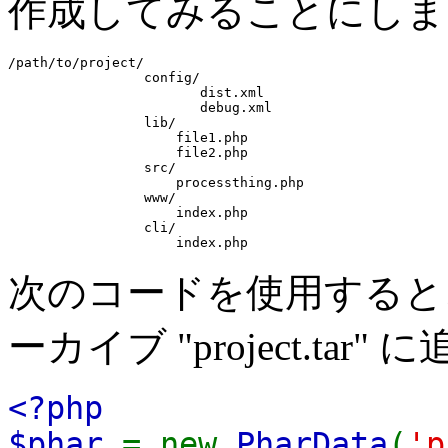
作成してみることにしま
/path/to/project/

                 config/

                        dist.xml

                        debug.xml

                 lib/

                     file1.php

                     file2.php

                 src/

                     processthing.php

                 www/

                     index.php

                 cli/

                     index.php
次のコードを使用すると、
ーカイブ "project.tar
<?php
$phar
= new
PharData
(
'p