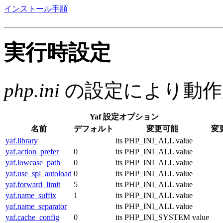
インストール手順
実行時設定
php.ini
の設定により動作
Yaf 設定オプション
名前
デフォルト
変更可能
変
yaf.library
its PHP_INI_ALL value
yaf.action_prefer
0
its PHP_INI_ALL value
yaf.lowcase_path
0
its PHP_INI_ALL value
yaf.use_spl_autoload
0
its PHP_INI_ALL value
yaf.forward_limit
5
its PHP_INI_ALL value
yaf.name_suffix
1
its PHP_INI_ALL value
yaf.name_separator
its PHP_INI_ALL value
yaf.cache_config
0
its PHP_INI_SYSTEM value