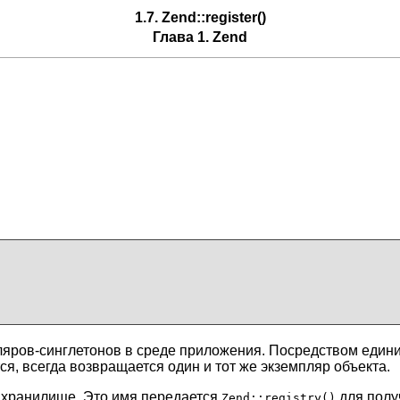
1.7. Zend::register()
Глава 1. Zend
яров-синглетонов в среде приложения. Посредством едини
ся, всегда возвращается один и тот же экземпляр объекта.
в хранилище. Это имя передается
для получ
Zend::registry()