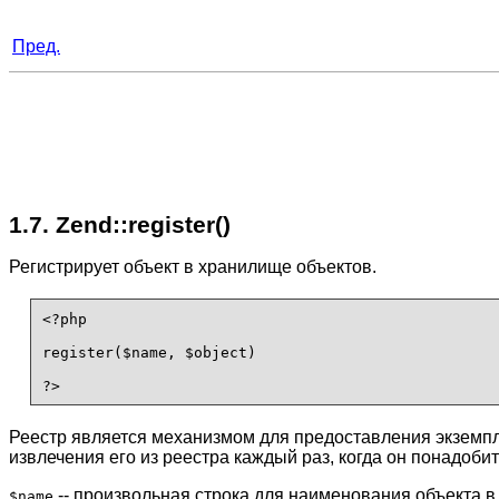
Пред.
1.7. Zend::register()
Регистрирует объект в хранилище объектов.
<?php

register($name, $object)

?>
Реестр является механизмом для предоставления экземпл
извлечения его из реестра каждый раз, когда он понадобит
-- произвольная строка для наименования объекта 
$name