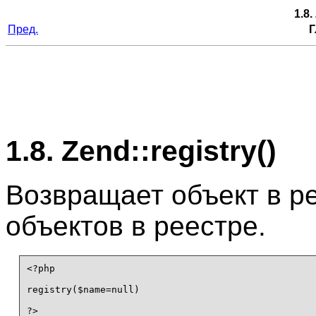
1.8.
Пред.
Г
1.8. Zend::registry()
Возвращает объект в ре
объектов в реестре.
<?php

registry($name=null)

?>