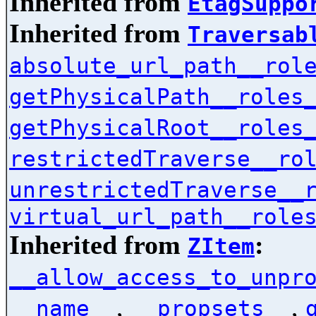
Inherited from
EtagSuppo
Inherited from
Traversab
absolute_url_path__rol
getPhysicalPath__roles
getPhysicalRoot__roles
restrictedTraverse__ro
unrestrictedTraverse__
virtual_url_path__role
Inherited from
:
ZItem
__allow_access_to_unpr
,
,
__name__
__propsets__