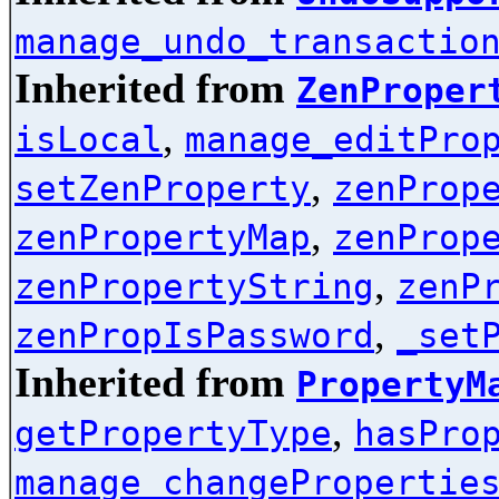
manage_undo_transactio
Inherited from
ZenProper
,
isLocal
manage_editPro
,
setZenProperty
zenProp
,
zenPropertyMap
zenProp
,
zenPropertyString
zenP
,
zenPropIsPassword
_set
Inherited from
PropertyM
,
getPropertyType
hasPro
manage_changePropertie