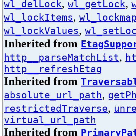
,
,
wl_delLock
wl_getLock
,
wl_lockItems
wl_lockma
,
wl_lockValues
wl_setLo
Inherited from
EtagSuppo
,
http__parseMatchList
h
http__refreshEtag
Inherited from
Traversab
,
absolute_url_path
getP
,
restrictedTraverse
unr
virtual_url_path
Inherited from
PrimaryPa