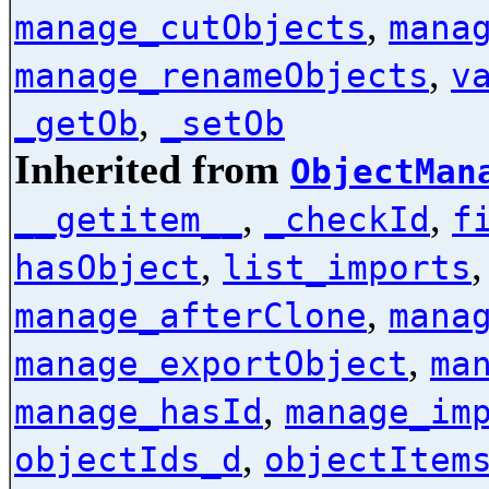
,
manage_cutObjects
mana
,
manage_renameObjects
v
,
_getOb
_setOb
Inherited from
ObjectMan
,
,
__getitem__
_checkId
f
,
hasObject
list_imports
,
manage_afterClone
mana
,
manage_exportObject
ma
,
manage_hasId
manage_im
,
objectIds_d
objectItem