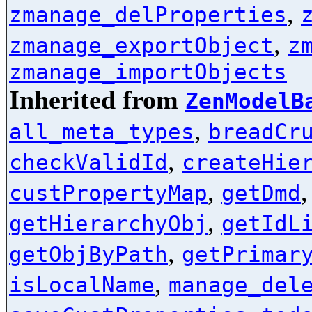
,
zmanage_delProperties
,
zmanage_exportObject
z
zmanage_importObjects
Inherited from
ZenModelB
,
all_meta_types
breadCr
,
checkValidId
createHie
,
custPropertyMap
getDmd
,
getHierarchyObj
getIdL
,
getObjByPath
getPrimar
,
isLocalName
manage_del