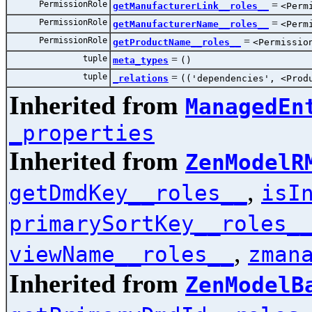
PermissionRole
=
getManufacturerLink__roles__
<Perm
PermissionRole
=
getManufacturerName__roles__
<Perm
PermissionRole
=
getProductName__roles__
<Permissio
tuple
=
meta_types
()
tuple
=
_relations
(('dependencies', <Prod
Inherited from
ManagedEn
_properties
Inherited from
ZenModelR
,
getDmdKey__roles__
isI
primarySortKey__roles_
,
viewName__roles__
zman
Inherited from
ZenModelB