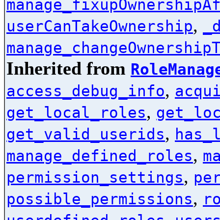
manage_fixupOwnershipA
,
userCanTakeOwnership
_
manage_changeOwnership
Inherited from
RoleManag
,
access_debug_info
acqu
,
get_local_roles
get_lo
,
get_valid_userids
has_
,
manage_defined_roles
m
,
permission_settings
pe
,
possible_permissions
r
,