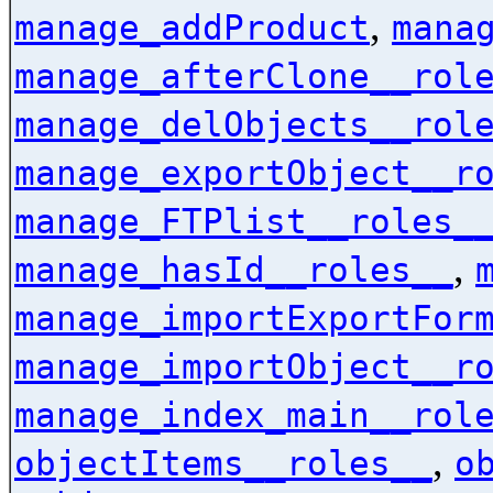
,
manage_addProduct
mana
manage_afterClone__rol
manage_delObjects__rol
manage_exportObject__r
manage_FTPlist__roles_
,
manage_hasId__roles__
manage_importExportFor
manage_importObject__r
manage_index_main__rol
,
objectItems__roles__
o