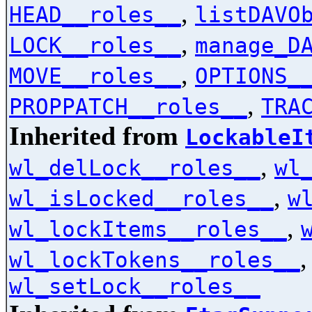
,
HEAD__roles__
listDAVO
,
LOCK__roles__
manage_D
,
MOVE__roles__
OPTIONS_
,
PROPPATCH__roles__
TRA
Inherited from
LockableI
,
wl_delLock__roles__
wl
,
wl_isLocked__roles__
w
,
wl_lockItems__roles__
wl_lockTokens__roles__
wl_setLock__roles__