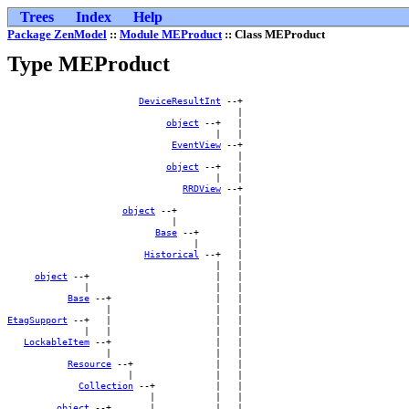
Trees
Index
Help
Package ZenModel
::
Module MEProduct
:: Class MEProduct
Type MEProduct
DeviceResultInt
 --+    

                                          |    

object
 --+   |    

                                      |   |    

EventView
 --+    

                                          |    

object
 --+   |    

                                      |   |    

RRDView
 --+    

                                          |    

object
 --+           |    

                              |           |    

Base
 --+       |    

                                  |       |    

Historical
 --+   |    

                                      |   |    

object
 --+                       |   |    

              |                       |   |    

Base
 --+                   |   |    

EtagSupport
 --+   |                   |   |    

              |   |                   |   |    

LockableItem
 --+                   |   |    

                  |                   |   |    

Resource
 --+               |   |    

                      |               |   |    

Collection
 --+           |   |    

                          |           |   |    

object
 --+       |           |   |    
