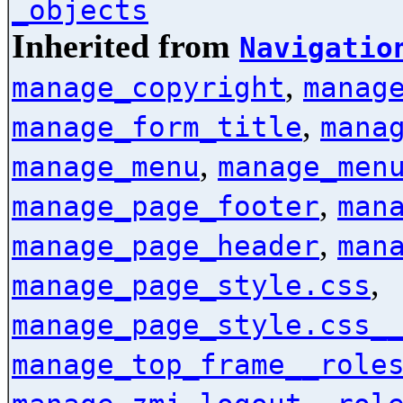
_objects
Inherited from
Navigatio
,
manage_copyright
manag
,
manage_form_title
mana
,
manage_menu
manage_men
,
manage_page_footer
man
,
manage_page_header
man
,
manage_page_style.css
manage_page_style.css_
manage_top_frame__role