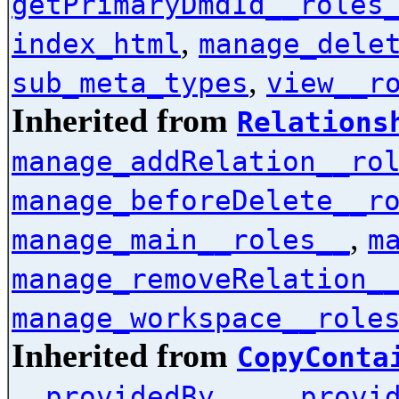
getPrimaryDmdId__roles
,
index_html
manage_dele
,
sub_meta_types
view__r
Inherited from
Relations
manage_addRelation__ro
manage_beforeDelete__r
,
manage_main__roles__
m
manage_removeRelation_
manage_workspace__role
Inherited from
CopyConta
,
__providedBy__
__provi