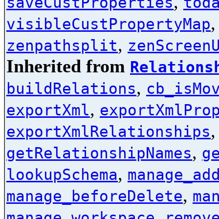
,
saveCustProperties
tod
visibleCustPropertyMap
,
zenpathsplit
zenScreen
Inherited from
Relations
,
buildRelations
cb_isMo
,
exportXml
exportXmlPro
exportXmlRelationships
,
getRelationshipNames
g
,
lookupSchema
manage_ad
,
manage_beforeDelete
ma
,
manage_workspace
remov