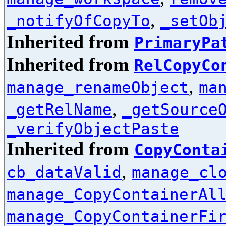
,
_notifyOfCopyTo
_setOb
Inherited from
PrimaryPa
Inherited from
RelCopyCo
,
manage_renameObject
ma
,
_getRelName
_getSource
_verifyObjectPaste
Inherited from
CopyConta
,
cb_dataValid
manage_cl
manage_CopyContainerAl
manage_CopyContainerFi