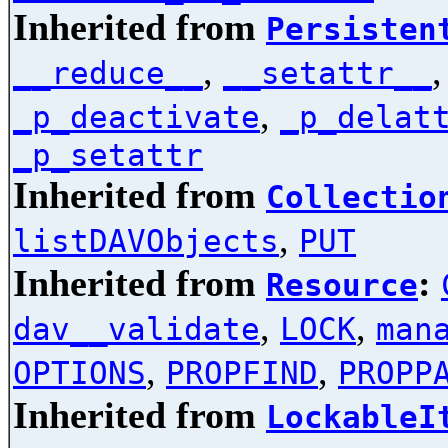
Inherited from
Persisten
,
__reduce__
__setattr__
,
_p_deactivate
_p_delat
_p_setattr
Inherited from
Collectio
,
listDAVObjects
PUT
Inherited from
:
Resource
,
,
dav__validate
LOCK
man
,
,
OPTIONS
PROPFIND
PROPP
Inherited from
LockableI