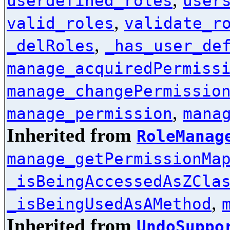
userdefined_roles
user
,
valid_roles
validate_r
,
_delRoles
_has_user_de
manage_acquiredPermiss
manage_changePermissio
,
manage_permission
mana
Inherited from
RoleManag
manage_getPermissionMa
_isBeingAccessedAsZCla
,
_isBeingUsedAsAMethod
Inherited from
UndoSuppo