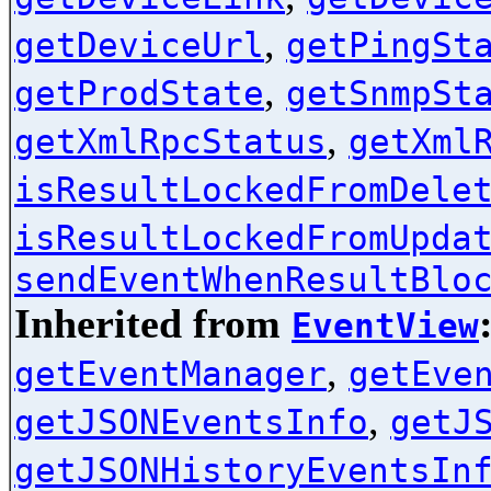
,
getDeviceUrl
getPingSt
,
getProdState
getSnmpSt
,
getXmlRpcStatus
getXml
isResultLockedFromDele
isResultLockedFromUpda
sendEventWhenResultBlo
Inherited from
EventView
,
getEventManager
getEve
,
getJSONEventsInfo
getJ
getJSONHistoryEventsIn