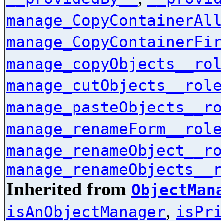
manage_CopyContainerAl
manage_CopyContainerFi
manage_copyObjects__ro
manage_cutObjects__rol
manage_pasteObjects__r
manage_renameForm__rol
manage_renameObject__r
manage_renameObjects__
Inherited from
ObjectMan
,
isAnObjectManager
isPr