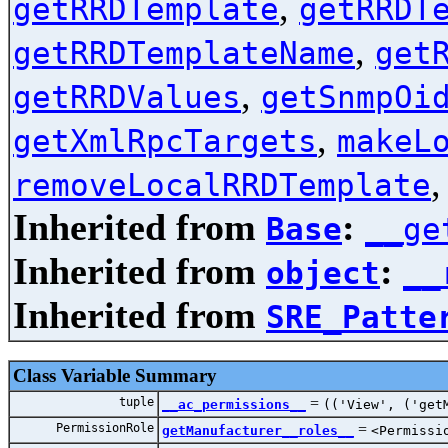
,
getRRDTemplate
getRRDT
,
getRRDTemplateName
get
,
getRRDValues
getSnmpOi
,
getXmlRpcTargets
makeL
removeLocalRRDTemplate
Inherited from
:
Base
__ge
Inherited from
:
object
__
Inherited from
SRE_Patte
Class Variable Summary
tuple
=
__ac_permissions__
(('View', ('get
PermissionRole
=
getManufacturer__roles__
<Permissi