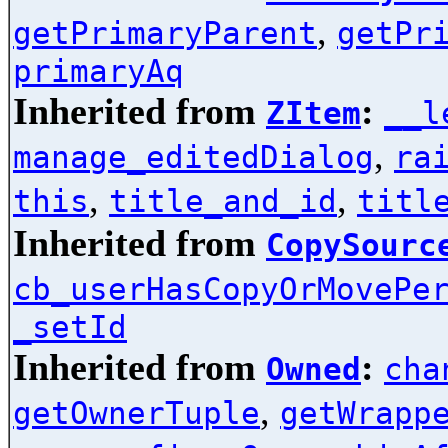
,
getPrimaryParent
getPr
primaryAq
Inherited from
:
ZItem
__l
,
manage_editedDialog
ra
,
,
this
title_and_id
titl
Inherited from
CopySourc
cb_userHasCopyOrMovePe
_setId
Inherited from
:
Owned
cha
,
getOwnerTuple
getWrapp