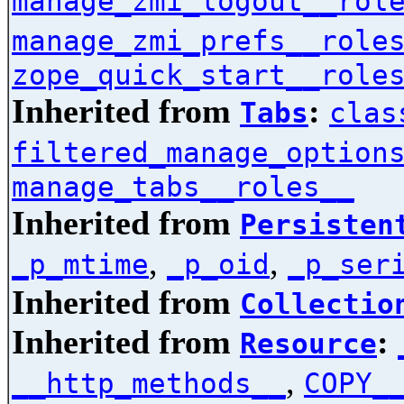
manage_zmi_logout__rol
manage_zmi_prefs__role
zope_quick_start__role
Inherited from
:
Tabs
clas
filtered_manage_option
manage_tabs__roles__
Inherited from
Persisten
,
,
_p_mtime
_p_oid
_p_ser
Inherited from
Collectio
Inherited from
:
Resource
,
__http_methods__
COPY_