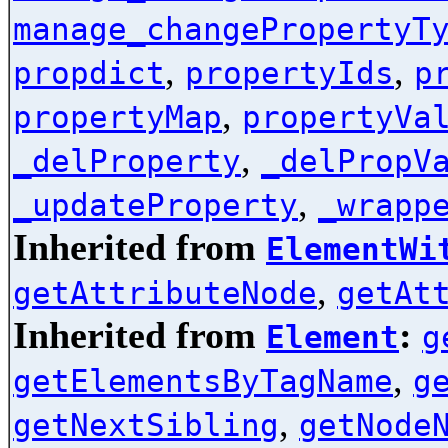
manage_changePropertyT
,
,
propdict
propertyIds
p
,
propertyMap
propertyVa
,
_delProperty
_delPropV
,
_updateProperty
_wrapp
Inherited from
ElementWi
,
getAttributeNode
getAt
Inherited from
:
Element
g
,
getElementsByTagName
g
,
getNextSibling
getNode