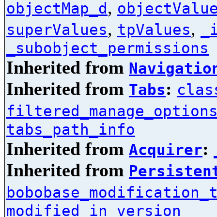
,
objectMap_d
objectValu
,
,
superValues
tpValues
_
_subobject_permissions
Inherited from
Navigatio
Inherited from
:
Tabs
clas
filtered_manage_option
tabs_path_info
Inherited from
:
Acquirer
Inherited from
Persisten
bobobase_modification_
modified_in_version