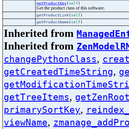
getProductKey
(
self
)
Get the product class of this software.
getProductLink
(
self
)
getProductName
(
self
)
Inherited from
ManagedEn
Inherited from
ZenModelR
,
changePythonClass
crea
,
getCreatedTimeString
g
getModificationTimeStr
,
getTreeItems
getZenRoo
,
primarySortKey
reindex
,
viewName
zmanage_addPr