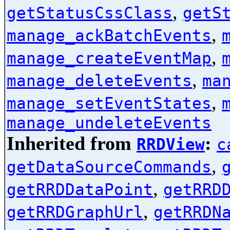
,
getStatusCssClass
getS
,
manage_ackBatchEvents
,
manage_createEventMap
,
manage_deleteEvents
ma
,
manage_setEventStates
manage_undeleteEvents
Inherited from
:
RRDView
c
,
getDataSourceCommands
,
getRRDDataPoint
getRRD
,
getRRDGraphUrl
getRRDN