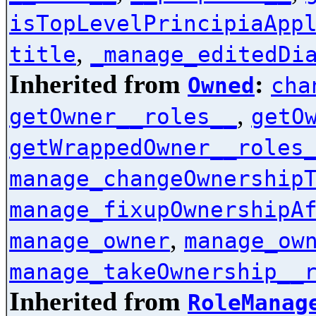
isTopLevelPrincipiaApp
,
title
_manage_editedDi
Inherited from
:
Owned
cha
,
getOwner__roles__
getO
getWrappedOwner__roles
manage_changeOwnership
manage_fixupOwnershipA
,
manage_owner
manage_ow
manage_takeOwnership__
Inherited from
RoleManag