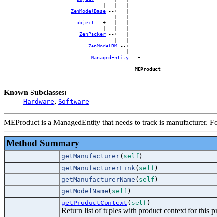
                                  |   |   |    

ZenModelBase
 --+   |    

                                      |   |    

object
 --+   |   |    

                                  |   |   |    

ZenPacker
 --+   |    

                                      |   |    

ZenModelRM
 --+    

                                          |    

ManagedEntity
 --+

                                              |

MEProduct
Known Subclasses:
,
Hardware
Software
MEProduct is a ManagedEntity that needs to track is manufacturer. F
Method Summary
getManufacturer
(
self
)
getManufacturerLink
(
self
)
getManufacturerName
(
self
)
getModelName
(
self
)
getProductContext
(
self
)
Return list of tuples with product context for this p