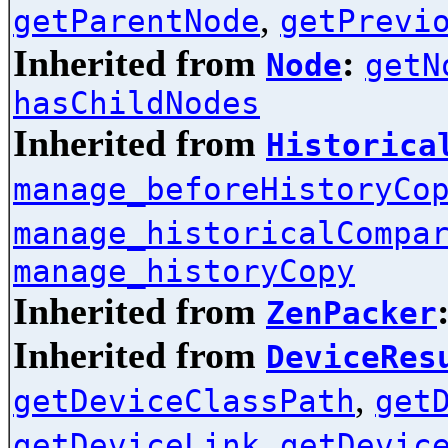
,
getParentNode
getPrevi
Inherited from
:
Node
getN
hasChildNodes
Inherited from
Historica
manage_beforeHistoryCo
manage_historicalCompa
manage_historyCopy
Inherited from
ZenPacker
Inherited from
DeviceRes
,
getDeviceClassPath
get
,
getDeviceLink
getDevic