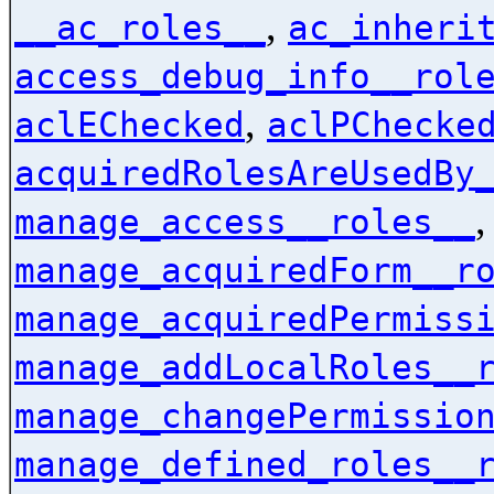
,
__ac_roles__
ac_inheri
access_debug_info__rol
,
aclEChecked
aclPChecke
acquiredRolesAreUsedBy
manage_access__roles__
manage_acquiredForm__r
manage_acquiredPermiss
manage_addLocalRoles__
manage_changePermissio
manage_defined_roles__