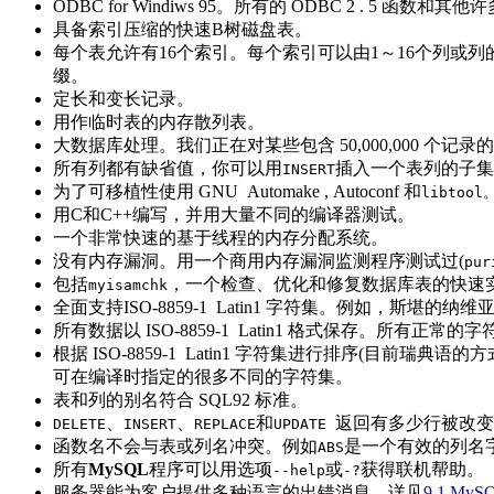
ODBC for Windiws 95。所有的 ODBC 2 . 5 函
具备索引压缩的快速B树磁盘表。
每个表允许有16个索引。每个索引可以由1～16个列或列的
缀。
定长和变长记录。
用作临时表的内存散列表。
大数据库处理。我们正在对某些包含 50,000,000 个记
所有列都有缺省值，你可以用
插入一个表列的子集
INSERT
为了可移植性使用 GNU Automake , Autoconf 和
libtool
用C和C++编写，并用大量不同的编译器测试。
一个非常快速的基于线程的内存分配系统。
没有内存漏洞。用一个商用内存漏洞监测程序测试过(
pur
包括
，一个检查、优化和修复数据库表的快速
myisamchk
全面支持ISO-8859-1 Latin1 字符集。例如，斯堪的纳维亚的字
所有数据以 ISO-8859-1 Latin1 格式保存。所有正
根据 ISO-8859-1 Latin1 字符集进行排序(
可在编译时指定的很多不同的字符集。
表和列的别名符合 SQL92 标准。
、
、
和
返回有多少行被改变
DELETE
INSERT
REPLACE
UPDATE
函数名不会与表或列名冲突。例如
是一个有效的列名
ABS
所有
MySQL
程序可以用选项
或
获得联机帮助。
--help
-?
服务器能为客户提供多种语言的出错消息，详见
9.1 M