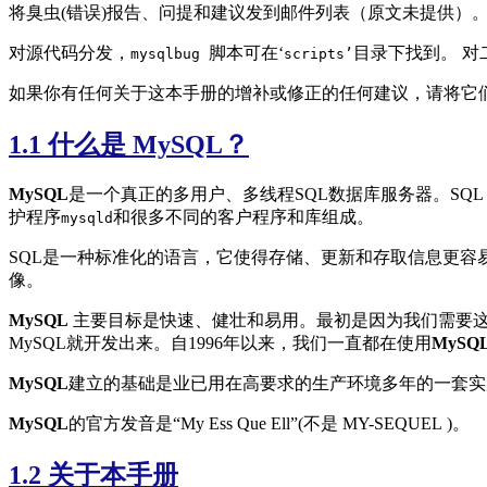
将臭虫(错误)报告、问提和建议发到邮件列表（原文未提供）
对源代码分发，
脚本可在‘
目录下找到。 对
mysqlbug
scripts’
如果你有任何关于这本手册的增补或修正的任何建议，请将它们
1.1 什么是 MySQL？
MySQL
是一个真正的多用户、多线程SQL数据库服务器。SQ
护程序
和很多不同的客户程序和库组成。
mysqld
SQL是一种标准化的语言，它使得存储、更新和存取信息更容
像。
MySQL
主要目标是快速、健壮和易用。最初是因为我们需要这
MySQL就开发出来。自1996年以来，我们一直都在使用
MySQ
MySQL
建立的基础是业已用在高要求的生产环境多年的一套实
MySQL
的官方发音是“My Ess Que Ell”(不是 MY-SEQUEL )。
1.2 关于本手册