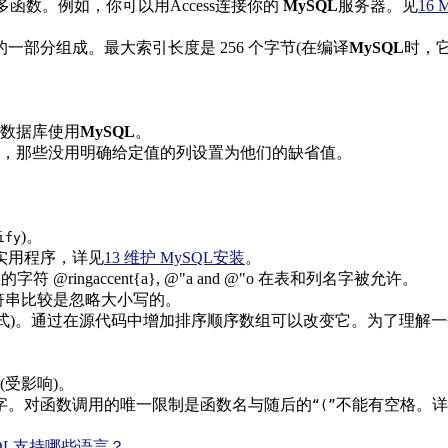
数和其他许多函数。例如，你可以用Access连接你的
MySQL
服务器。见
16
一部分组成。最大索引长度是 256 个字节(在编译
MySQL
时，
录的数据库使用
MySQL
。
，那些没用明确给定值的列设置为他们的缺省值。
。
)。
ify
实用程序，详见
13 维护 MySQL安装
。
符 @ringaccent{a}, @"a and @"o 在表和列名字被允许。
常的字符串比较是忽略大小写的。
目前瑞典语的方式)。通过在源代码中增加排序顺序数组可以改变它。为
(受影响)。
字。对函数调用的唯一限制是函数名与随后的
不能有空格。详
“(”
ySQL支持哪些语言？
。