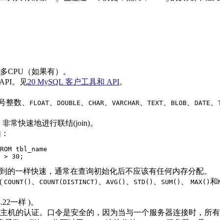
多CPU（如果有）。
L API。见
20 MySQL 客户工具和 API
。
符号整数、
、
、
、
、
、
、
、
FLOAT
DOUBLE
CHAR
VARCHAR
TEXT
BLOB
DATE
n）非常快速地进行联结(join)。
如：
ROM tbl_name

 > 30;
达到的一样快速，通常在查询初始化后不应该有任何内存分配。
(
、
、
、
、
、
和
COUNT()
COUNT(DISTINCT)
AVG()
STD()
SUM()
MAX()
2一样 )。
主机的认证。口令是安全的，因为当与一个服务器连接时，所有