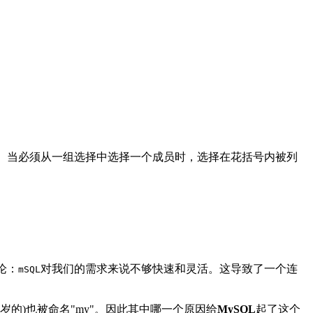
。当必须从一组选择中选择一个成员时，选择在花括号内被列
论：
对我们的需求来说不够快速和灵活。这导致了一个连
mSQL
岁的)也被命名"my"。因此其中哪一个原因给
MySQL
起了这个