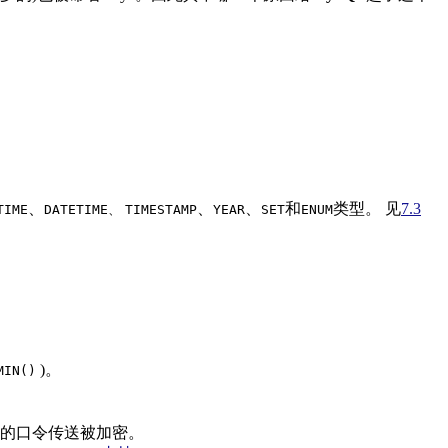
、
、
、
和
类型。 见
7.3
TIME
DATETIME、
TIMESTAMP
YEAR
SET
ENUM
)。
MIN()
的口令传送被加密。