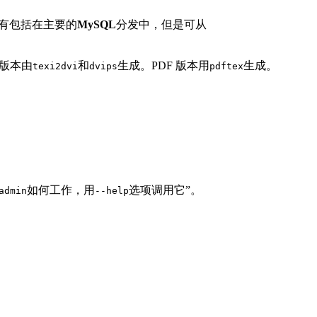
版本没有包括在主要的
MySQL
分发中，但是可从
pt版本由
和
生成。PDF 版本用
生成。
texi2dvi
dvips
pdftex
如何工作，用
选项调用它”。
admin
--help