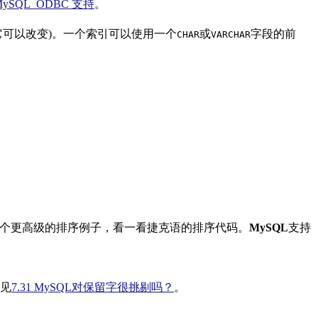
 MySQL ODBC 支持
。
它可以改变)。一个索引可以使用一个
或
字段的前
CHAR
VARCHAR
了理解一个更高级的排序例子，看一看捷克语的排序代码。
MySQL
支持
见
7.31 MySQL对保留字很挑剔吗？
。