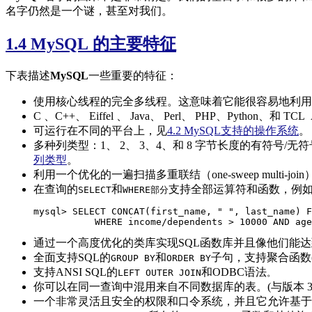
名字仍然是一个谜，甚至对我们。
1.4 MySQL 的主要特征
下表描述
MySQL
一些重要的特征：
使用核心线程的完全多线程。这意味着它能很容易地利用
C 、C++、 Eiffel 、 Java、 Perl、 PHP、Python、和 TC
可运行在不同的平台上，见
4.2 MySQL支持的操作系统
。
多种列类型：1、 2、 3、4、和 8 字节长度的有符号/无
列类型
。
利用一个优化的一遍扫描多重联结（one-sweep multi-joi
在查询的
和
支持全部运算符和函数，例
SELECT
WHERE部分
mysql> SELECT CONCAT(first_name, " ", last_name) F
           WHERE income/dependents > 10000 AND age
通过一个高度优化的类库实现SQL函数库并且像他们能
全面支持SQL的
和
子句，支持聚合函数
GROUP BY
ORDER BY
支持ANSI SQL的
和ODBC语法
LEFT OUTER JOIN
。
你可以在同一查询中混用来自不同数据库的表。(与版本 3.2
一个非常灵活且安全的权限和口令系统，并且它允许基于