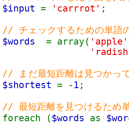
$input
=
'carrrot'
;
// チェックするための単語
$words
= array(
'apple'
'radish
// まだ最短距離は見つかっ
$shortest
= -
1
;
// 最短距離を見つけるため
foreach (
$words
as
$wor