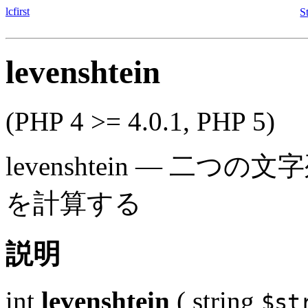
lcfirst
S
levenshtein
(PHP 4 >= 4.0.1, PHP 5)
levenshtein
—
二つの文字
を計算する
説明
int
levenshtein
(
string
$st