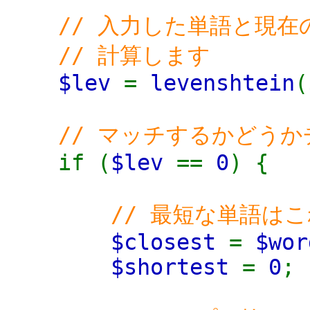
// 入力した単語と現在
// 計算します
$lev
=
levenshtein
(
// マッチするかどう
if (
$lev
==
0
) {
// 最短な単語はこ
$closest
=
$wor
$shortest
=
0
;