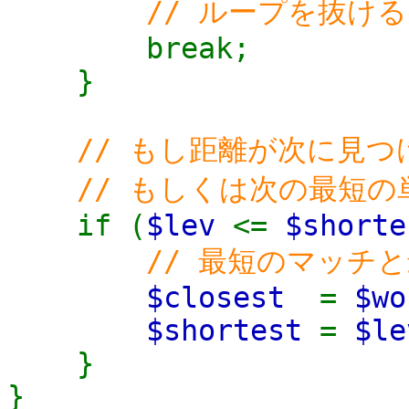
// ループを抜け
break;
}
// もし距離が次に見
// もしくは次の最短の
if (
$lev
<=
$short
// 最短のマッチ
$closest
=
$wo
$shortest
=
$le
}
}