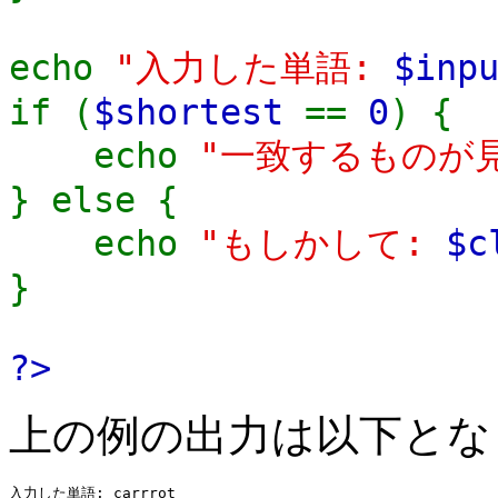
echo
"入力した単語:
$inp
if (
$shortest
==
0
) {
echo
"一致するものが
} else {
echo
"もしかして:
$c
}
?>
上の例の出力は以下とな
入力した単語: carrrot
