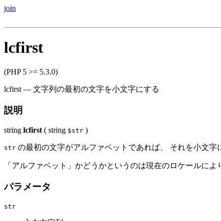
join
lcfirst
(PHP 5 >= 5.3.0)
lcfirst
—
文字列の最初の文字を小文字にする
説明
string
lcfirst
(
string
)
$str
の最初の文字がアルファベットであれば、 それを小文字
str
「アルファベット」かどうかというのは現在のロケールにより決定
パラメータ
str