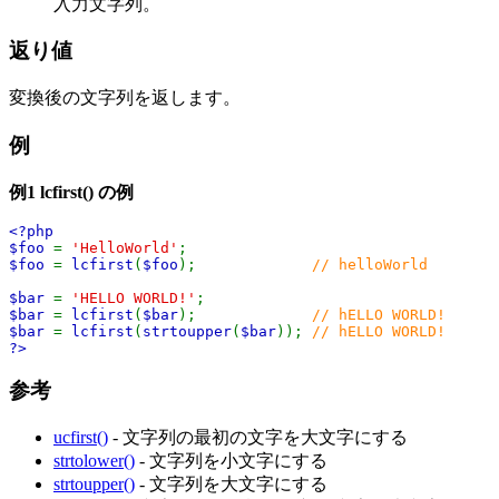
入力文字列。
返り値
変換後の文字列を返します。
例
例1
lcfirst()
の例
<?php
$foo
=
'HelloWorld'
;
$foo
=
lcfirst
(
$foo
);
// helloWorld
$bar
=
'HELLO WORLD!'
;
$bar
=
lcfirst
(
$bar
);
// hELLO WORLD!
$bar
=
lcfirst
(
strtoupper
(
$bar
));
// hELLO WORLD!
?>
参考
ucfirst()
- 文字列の最初の文字を大文字にする
strtolower()
- 文字列を小文字にする
strtoupper()
- 文字列を大文字にする