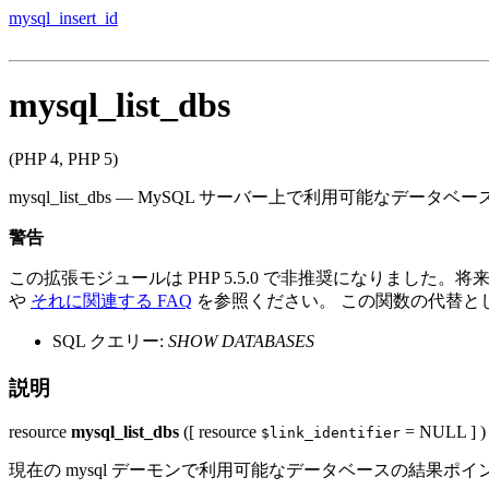
mysql_insert_id
mysql_list_dbs
(PHP 4, PHP 5)
mysql_list_dbs
—
MySQL サーバー上で利用可能なデータベ
警告
この拡張モジュールは PHP 5.5.0 で非推奨になりました
や
それに関連する FAQ
を参照ください。 この関数の代替と
SQL クエリー:
SHOW DATABASES
説明
resource
mysql_list_dbs
([
resource
= NULL
] )
$link_identifier
現在の mysql デーモンで利用可能なデータベースの結果ポ