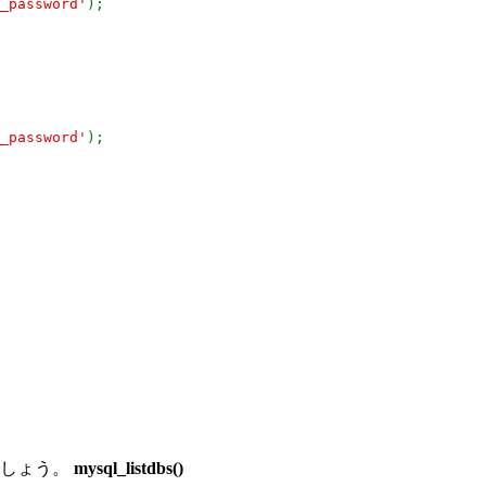
_password'
);
_password'
);
でしょう。
mysql_listdbs()