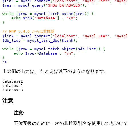
$link
=
mysql_connect
(
'localhost'
,
'mysql_user'
,
'mysql
$res
=
mysql_query
(
"SHOW DATABASES"
);
while (
$row
=
mysql_fetch_assoc
(
$res
)) {
echo
$row
[
'Database'
] .
"\n"
;
}
// PHP 5.4.0 からは非推奨
$link
=
mysql_connect
(
'localhost'
,
'mysql_user'
,
'mysql
$db_list
=
mysql_list_dbs
(
$link
);
while (
$row
=
mysql_fetch_object
(
$db_list
)) {
echo
$row
->
Database
.
"\n"
;
}
?>
上の例の出力は、 たとえば以下のようになります。
database1

database2

注意
注意
:
下位互換のために、次の非推奨別名を使用してもいい