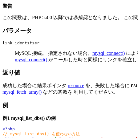
警告
この関数は、PHP 5.4.0 以降では
非推奨
となりました。 この
パラメータ
link_identifier
MySQL 接続。 指定されない場合、
mysql_connect()
によ
mysql_connect()
がコールした時と同様にリンクを確立し
返り値
成功した場合に結果ポインタ
resource
を、失敗した場合に
FA
mysql_fetch_array()
などの関数を 利用してください。
例
例1
mysql_list_dbs()
の例
<?php
// mysql_list_dbs() を使わない方法