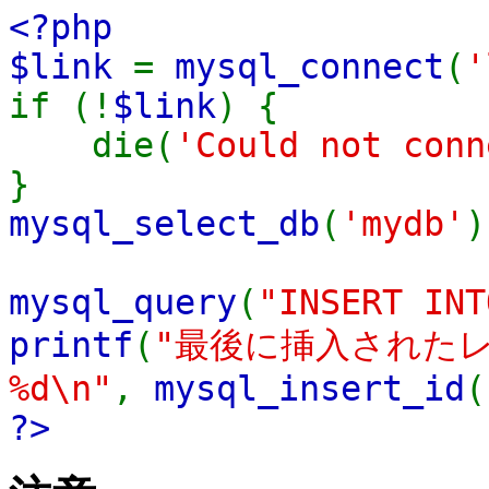
<?php
$link
=
mysql_connect
(
'
if (!
$link
) {
die(
'Could not con
}
mysql_select_db
(
'mydb'
)
mysql_query
(
"INSERT INT
printf
(
"最後に挿入されたレ
%d\n"
,
mysql_insert_id
(
?>