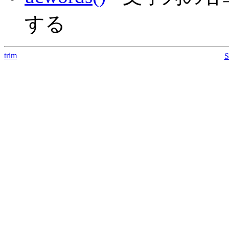
する
trim
S