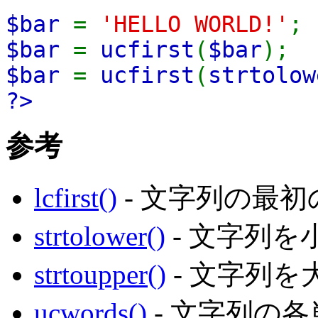
$bar
=
'HELLO WORLD!'
;
$bar
=
ucfirst
(
$bar
$bar
=
ucfirst
(
strtolow
?>
参考
lcfirst()
- 文字列の最
strtolower()
- 文字列を
strtoupper()
- 文字列を
ucwords()
- 文字列の