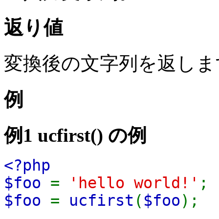
返り値
変換後の文字列を返しま
例
例1
ucfirst()
の例
<?php
$foo
=
'hello world!'
;
$foo
=
ucfirst
(
$foo