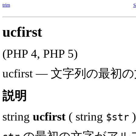
trim
S
ucfirst
(PHP 4, PHP 5)
ucfirst
—
文字列の最初の
説明
string
ucfirst
(
string
)
$str