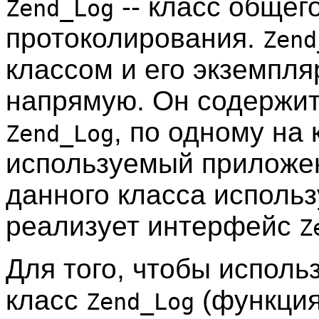
-- класс общег
Zend_Log
протоколирования.
Zend
классом и его экземпля
напрямую. Он содержит
, по одному на
Zend_Log
используемый приложе
данного класса использ
реализует интерфейс
Z
Для того, чтобы исполь
класс
(функци
Zend_Log