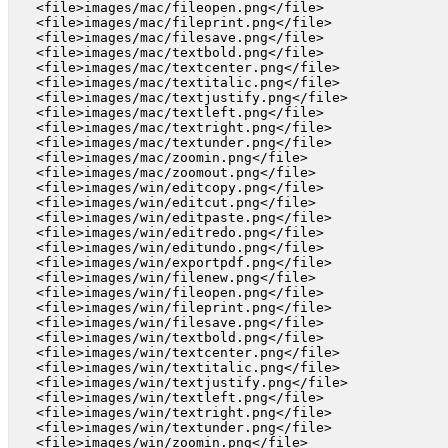
   <file>images/mac/fileopen.png</file>

   <file>images/mac/fileprint.png</file>

   <file>images/mac/filesave.png</file>

   <file>images/mac/textbold.png</file>

   <file>images/mac/textcenter.png</file>

   <file>images/mac/textitalic.png</file>

   <file>images/mac/textjustify.png</file>

   <file>images/mac/textleft.png</file>

   <file>images/mac/textright.png</file>

   <file>images/mac/textunder.png</file>

   <file>images/mac/zoomin.png</file>

   <file>images/mac/zoomout.png</file>

   <file>images/win/editcopy.png</file>

   <file>images/win/editcut.png</file>

   <file>images/win/editpaste.png</file>

   <file>images/win/editredo.png</file>

   <file>images/win/editundo.png</file>

   <file>images/win/exportpdf.png</file>

   <file>images/win/filenew.png</file>

   <file>images/win/fileopen.png</file>

   <file>images/win/fileprint.png</file>

   <file>images/win/filesave.png</file>

   <file>images/win/textbold.png</file>

   <file>images/win/textcenter.png</file>

   <file>images/win/textitalic.png</file>

   <file>images/win/textjustify.png</file>

   <file>images/win/textleft.png</file>

   <file>images/win/textright.png</file>

   <file>images/win/textunder.png</file>

   <file>images/win/zoomin.png</file>
