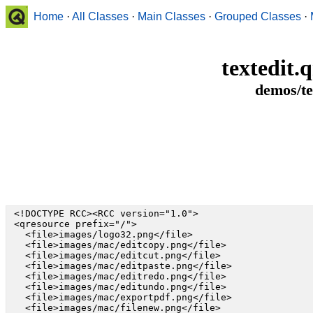
Home
·
All Classes
·
Main Classes
·
Grouped Classes
·
textedit.
demos/te
 <!DOCTYPE RCC><RCC version="1.0">

 <qresource prefix="/">

   <file>images/logo32.png</file>

   <file>images/mac/editcopy.png</file>

   <file>images/mac/editcut.png</file>

   <file>images/mac/editpaste.png</file>

   <file>images/mac/editredo.png</file>

   <file>images/mac/editundo.png</file>

   <file>images/mac/exportpdf.png</file>

   <file>images/mac/filenew.png</file>
