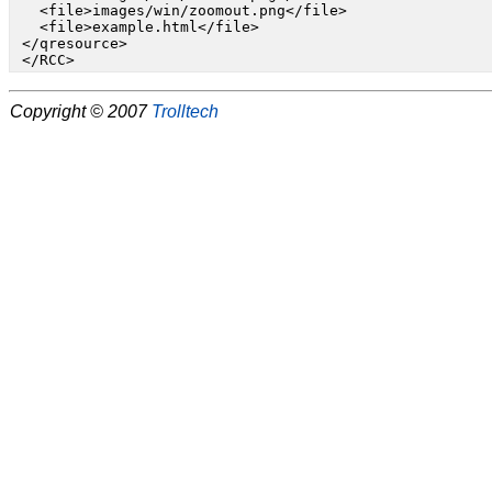
   <file>images/win/zoomout.png</file>

   <file>example.html</file>

 </qresource>

 </RCC>
Copyright © 2007
Trolltech