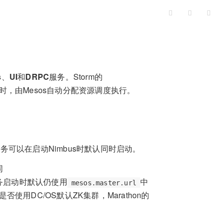
s
、
UI
和
DRPC
服务。Storm的
logy）时，由Mesos自动分配资源调度执行。
UI服务可以在启动Nimbus时默认同时启动。
同
务启动时默认仍使用
中
mesos.master.url
使用DC/OS默认ZK集群，Marathon的