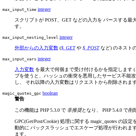
integer
max_input_time
スクリプトが POST、GET などの入力を パースす
す。
integer
max_input_nesting_level
外部からの入力変数
(
$_GET
や
$_POST
など) のネス
integer
max_input_vars
入力変数
を最大で何個まで受け付けるかを指定します (この
ブを使うと、ハッシュの衝突を悪用したサービス不能攻
し、 それ以降の入力変数はリクエストから削除されま
boolean
magic_quotes_gpc
警告
この機能は PHP 5.3.0 で
非推奨
となり、 PHP 5.4.0 で
削
GPC(Get/Post/Cookie) 処理に関する magic_quo
動的に バックスラッシュでエスケープ処理が行われます。ma
ます。