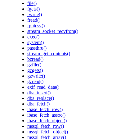
file()
fgets()
fwrite()
fread()
fputcsv()
stream_socket_recvfrom()
exec()
system()
passthru()
stream_get_contents()
bzread()
gzfile()
gzgets()
gzwrite()
gzread()
exif_read_data()
dba_insert()
dba_replace()
dba_fetch()
ibase_fetch_row()
ibase_fetch_assoc()
ibase_fetch_object()
mssql_fetch_row()
mssql_fetch_object()
mssql_fetch_array()