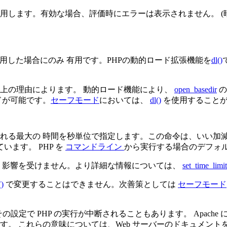
します。有効な場合、評価時にエラーは表示されません。 (暗黙のうちに 
を使用した場合にのみ 有用です。PHPの動的ロード拡張機能を
dl()
上の理由によります。 動的ロード機能により、
open_basedir
の
ドが可能です。
セーフモード
においては、
dl()
を使用することが
れる最大の 時間を秒単位で指定します。この命令は、いい加
います。 PHP を
コマンドライン
から実行する場合のデフォ
 影響を受けません。より詳細な情報については、
set_time_limit
()
で変更することはできません。次善策としては
セーフモード
設定で PHP の実行が中断されることもあります。 Apache 
ます。 これらの意味については、Web サーバーのドキュメン