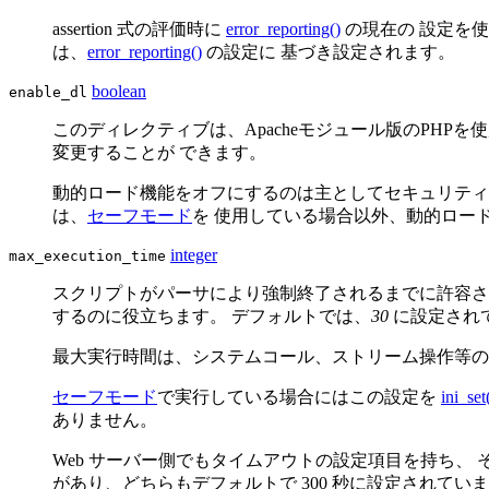
assertion 式の評価時に
error_reporting()
の現在の 設定を使用
は、
error_reporting()
の設定に 基づき設定されます。
boolean
enable_dl
このディレクティブは、Apacheモジュール版のPHP
変更することが できます。
動的ロード機能をオフにするのは主としてセキュリティ
は、
セーフモード
を 使用している場合以外、動的ロー
integer
max_execution_time
スクリプトがパーサにより強制終了されるまでに許容さ
するのに役立ちます。 デフォルトでは、
30
に設定されて
最大実行時間は、システムコール、ストリーム操作等の
セーフモード
で実行している場合にはこの設定を
ini_set
ありません。
Web サーバー側でもタイムアウトの設定項目を持ち、 その
があり、どちらもデフォルトで 300 秒に設定されてい