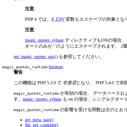
注意
:
PHP 4 では、
$_ENV
変数もエスケープの対象とな
注意
:
magic_quotes_sybase
ディレクティブもONの場合、この
オートのみが
''
のようにエスケープされます。 2
get_magic_quotes_gpc()
も参照してください。
boolean
magic_quotes_runtime
警告
この機能は PHP 5.3.0 で
非推奨
となり、 PHP 5.4.0 で
削
が有効の場合、 データベースお
magic_quotes_runtime
す。
magic_quotes_sybase
も on の場合、シングルクオ
の影響を受ける関数は次のとおりです
magic_quotes_runtime
get_meta_tags()
file_get_contents()