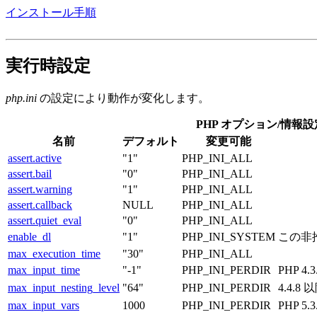
インストール手順
実行時設定
php.ini
の設定により動作が変化します。
PHP オプション/情報
名前
デフォルト
変更可能
assert.active
"1"
PHP_INI_ALL
assert.bail
"0"
PHP_INI_ALL
assert.warning
"1"
PHP_INI_ALL
assert.callback
NULL
PHP_INI_ALL
assert.quiet_eval
"0"
PHP_INI_ALL
enable_dl
"1"
PHP_INI_SYSTEM
この非
max_execution_time
"30"
PHP_INI_ALL
max_input_time
"-1"
PHP_INI_PERDIR
PHP 4
max_input_nesting_level
"64"
PHP_INI_PERDIR
4.4.8
max_input_vars
1000
PHP_INI_PERDIR
PHP 5