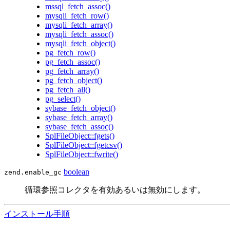
mssql_fetch_assoc()
mysqli_fetch_row()
mysqli_fetch_array()
mysqli_fetch_assoc()
mysqli_fetch_object()
pg_fetch_row()
pg_fetch_assoc()
pg_fetch_array()
pg_fetch_object()
pg_fetch_all()
pg_select()
sybase_fetch_object()
sybase_fetch_array()
sybase_fetch_assoc()
SplFileObject::fgets()
SplFileObject::fgetcsv()
SplFileObject::fwrite()
boolean
zend.enable_gc
循環参照コレクタを有効あるいは無効にします。
インストール手順