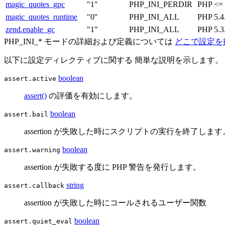
magic_quotes_gpc
"1"
PHP_INI_PERDIR
PHP <=
magic_quotes_runtime
"0"
PHP_INI_ALL
PHP 5
zend.enable_gc
"1"
PHP_INI_ALL
PHP 5
PHP_INI_* モードの詳細および定義については
どこで設定を
以下に設定ディレクティブに関する 簡単な説明を示します。
boolean
assert.active
assert()
の評価を有効にします。
boolean
assert.bail
assertion が失敗した時にスクリプトの実行を終了します
boolean
assert.warning
assertion が失敗する度に PHP 警告を発行します。
string
assert.callback
assertion が失敗した時にコールされるユーザー関数
boolean
assert.quiet_eval