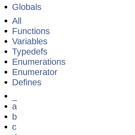
Globals
All
Functions
Variables
Typedefs
Enumerations
Enumerator
Defines
_
a
b
c