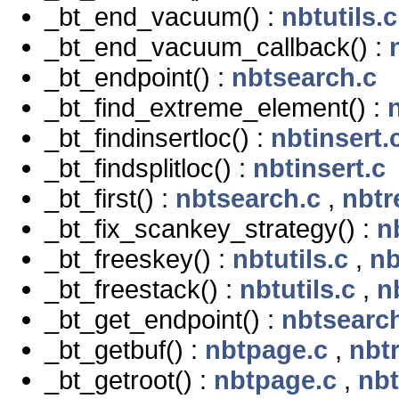
_bt_end_vacuum() :
nbtutils.c
_bt_end_vacuum_callback() :
_bt_endpoint() :
nbtsearch.c
_bt_find_extreme_element() :
n
_bt_findinsertloc() :
nbtinsert.
_bt_findsplitloc() :
nbtinsert.c
_bt_first() :
nbtsearch.c
,
nbtr
_bt_fix_scankey_strategy() :
n
_bt_freeskey() :
nbtutils.c
,
nb
_bt_freestack() :
nbtutils.c
,
n
_bt_get_endpoint() :
nbtsearc
_bt_getbuf() :
nbtpage.c
,
nbt
_bt_getroot() :
nbtpage.c
,
nbt