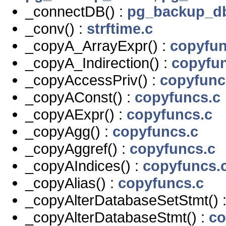
_connectDB() :
pg_backup_d
_conv() :
strftime.c
_copyA_ArrayExpr() :
copyfun
_copyA_Indirection() :
copyfu
_copyAccessPriv() :
copyfunc
_copyAConst() :
copyfuncs.c
_copyAExpr() :
copyfuncs.c
_copyAgg() :
copyfuncs.c
_copyAggref() :
copyfuncs.c
_copyAIndices() :
copyfuncs.
_copyAlias() :
copyfuncs.c
_copyAlterDatabaseSetStmt() 
_copyAlterDatabaseStmt() :
co