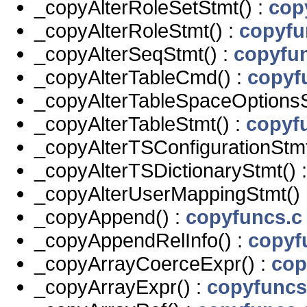
_copyAlterRoleSetStmt() :
cop
_copyAlterRoleStmt() :
copyfu
_copyAlterSeqStmt() :
copyfu
_copyAlterTableCmd() :
copyf
_copyAlterTableSpaceOptionsS
_copyAlterTableStmt() :
copyf
_copyAlterTSConfigurationStmt
_copyAlterTSDictionaryStmt() 
_copyAlterUserMappingStmt() 
_copyAppend() :
copyfuncs.c
_copyAppendRelInfo() :
copyf
_copyArrayCoerceExpr() :
cop
_copyArrayExpr() :
copyfuncs