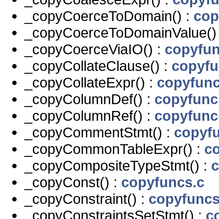
_copyCoerceToDomain() :
cop
_copyCoerceToDomainValue()
_copyCoerceViaIO() :
copyfun
_copyCollateClause() :
copyfu
_copyCollateExpr() :
copyfunc
_copyColumnDef() :
copyfunc
_copyColumnRef() :
copyfunc
_copyCommentStmt() :
copyf
_copyCommonTableExpr() :
c
_copyCompositeTypeStmt() :
c
_copyConst() :
copyfuncs.c
_copyConstraint() :
copyfuncs
_copyConstraintsSetStmt() :
c