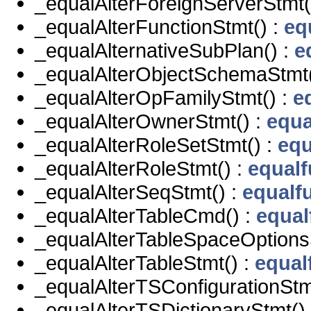
_equalAlterForeignServerStmt(
_equalAlterFunctionStmt() :
eq
_equalAlternativeSubPlan() :
e
_equalAlterObjectSchemaStmt(
_equalAlterOpFamilyStmt() :
e
_equalAlterOwnerStmt() :
equa
_equalAlterRoleSetStmt() :
equ
_equalAlterRoleStmt() :
equalf
_equalAlterSeqStmt() :
equalf
_equalAlterTableCmd() :
equal
_equalAlterTableSpaceOptions
_equalAlterTableStmt() :
equal
_equalAlterTSConfigurationStm
_equalAlterTSDictionaryStmt()