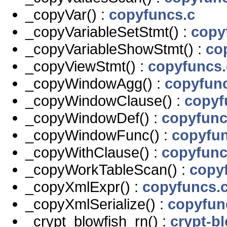
_copyVar() :
copyfuncs.c
_copyVariableSetStmt() :
copy
_copyVariableShowStmt() :
co
_copyViewStmt() :
copyfuncs.
_copyWindowAgg() :
copyfun
_copyWindowClause() :
copyf
_copyWindowDef() :
copyfunc
_copyWindowFunc() :
copyfun
_copyWithClause() :
copyfunc
_copyWorkTableScan() :
copy
_copyXmlExpr() :
copyfuncs.
_copyXmlSerialize() :
copyfun
_crypt_blowfish_rn() :
crypt-bl