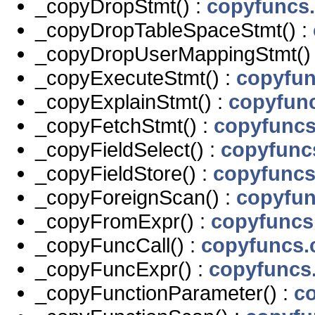
_copyDropStmt() :
copyfuncs
_copyDropTableSpaceStmt() :
_copyDropUserMappingStmt()
_copyExecuteStmt() :
copyfun
_copyExplainStmt() :
copyfun
_copyFetchStmt() :
copyfuncs
_copyFieldSelect() :
copyfunc
_copyFieldStore() :
copyfuncs
_copyForeignScan() :
copyfun
_copyFromExpr() :
copyfuncs
_copyFuncCall() :
copyfuncs.
_copyFuncExpr() :
copyfuncs
_copyFunctionParameter() :
c