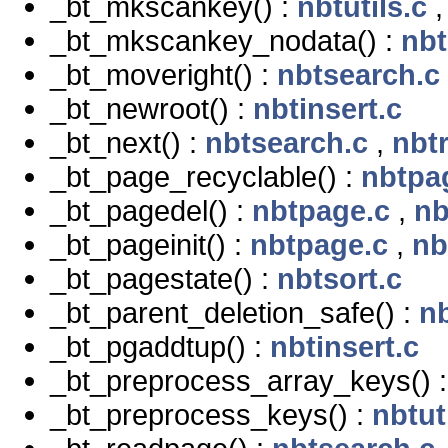
_bt_mkscankey() :
nbtutils.c
_bt_mkscankey_nodata() :
nbt
_bt_moveright() :
nbtsearch.c
_bt_newroot() :
nbtinsert.c
_bt_next() :
nbtsearch.c
,
nbt
_bt_page_recyclable() :
nbtpa
_bt_pagedel() :
nbtpage.c
,
nb
_bt_pageinit() :
nbtpage.c
,
nb
_bt_pagestate() :
nbtsort.c
_bt_parent_deletion_safe() :
n
_bt_pgaddtup() :
nbtinsert.c
_bt_preprocess_array_keys() 
_bt_preprocess_keys() :
nbtut