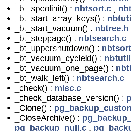
_bt_spoolinit() :
nbtsort.c
,
nbt
_bt_start_array_keys() :
nbtuti
_bt_start_vacuum() :
nbtree.h
_bt_steppage() :
nbtsearch.c
_bt_uppershutdown() :
nbtsort
_bt_vacuum_cycleid() :
nbtutil
_bt_vacuum_one_page() :
nbt
_bt_walk_left() :
nbtsearch.c
_check() :
misc.c
_check_database_version() :
_Clone() :
pg_backup_custo
_CloseArchive() :
pg_backup_
pg_backup_null.c
,
pg_backu