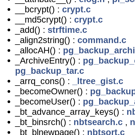
__bcrypt() :
crypt.c
__md5crypt() :
crypt.c
_add() :
strftime.c
_align2string() :
command.c
_allocAH() :
pg_backup_archi
_ArchiveEntry() :
pg_backup_
pg_backup_tar.c
_arrq_cons() :
_ltree_gist.c
_becomeOwner() :
pg_backup
_becomeUser() :
pg_backup_a
_bt_advance_array_keys() :
n
_bt_binsrch() :
nbtsearch.c
,
n
_bt_blnewpage() :
nbtsort.c