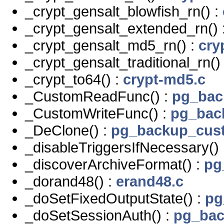
_crypt_gensalt_blowfish_rn() :
_crypt_gensalt_extended_rn() 
_crypt_gensalt_md5_rn() :
cry
_crypt_gensalt_traditional_rn()
_crypt_to64() :
crypt-md5.c
_CustomReadFunc() :
pg_bac
_CustomWriteFunc() :
pg_bac
_DeClone() :
pg_backup_cus
_disableTriggersIfNecessary()
_discoverArchiveFormat() :
pg
_dorand48() :
erand48.c
_doSetFixedOutputState() :
pg
_doSetSessionAuth() :
pg_bac