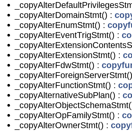
_copyAlterDefaultPrivilegesStm
_copyAlterDomainStmt() :
cop
_copyAlterEnumStmt() :
copyf
_copyAlterEventTrigStmt() :
co
_copyAlterExtensionContentsS
_copyAlterExtensionStmt() :
co
_copyAlterFdwStmt() :
copyfu
_copyAlterForeignServerStmt()
_copyAlterFunctionStmt() :
cop
_copyAlternativeSubPlan() :
co
_copyAlterObjectSchemaStmt(
_copyAlterOpFamilyStmt() :
co
_copyAlterOwnerStmt() :
copy