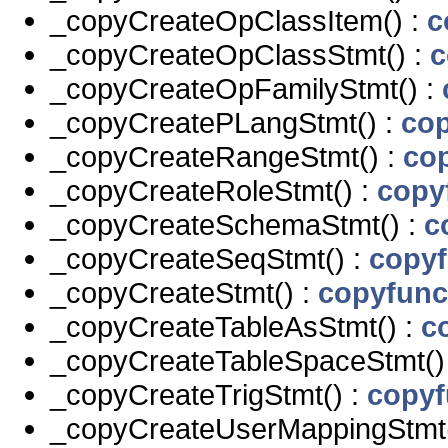
_copyCreateOpClassItem() :
c
_copyCreateOpClassStmt() :
c
_copyCreateOpFamilyStmt() :
_copyCreatePLangStmt() :
cop
_copyCreateRangeStmt() :
co
_copyCreateRoleStmt() :
copy
_copyCreateSchemaStmt() :
c
_copyCreateSeqStmt() :
copyf
_copyCreateStmt() :
copyfunc
_copyCreateTableAsStmt() :
c
_copyCreateTableSpaceStmt()
_copyCreateTrigStmt() :
copyf
_copyCreateUserMappingStmt(