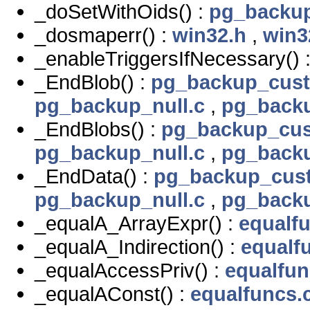
_doSetWithOids() :
pg_backup
_dosmaperr() :
win32.h
,
win3
_enableTriggersIfNecessary() 
_EndBlob() :
pg_backup_cus
pg_backup_null.c
,
pg_backu
_EndBlobs() :
pg_backup_cu
pg_backup_null.c
,
pg_backu
_EndData() :
pg_backup_cus
pg_backup_null.c
,
pg_backu
_equalA_ArrayExpr() :
equalf
_equalA_Indirection() :
equalf
_equalAccessPriv() :
equalfun
_equalAConst() :
equalfuncs.