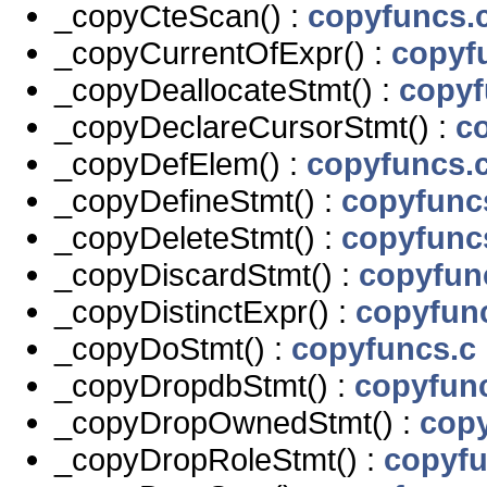
_copyCteScan() :
copyfuncs.
_copyCurrentOfExpr() :
copyf
_copyDeallocateStmt() :
copyf
_copyDeclareCursorStmt() :
c
_copyDefElem() :
copyfuncs.
_copyDefineStmt() :
copyfunc
_copyDeleteStmt() :
copyfunc
_copyDiscardStmt() :
copyfun
_copyDistinctExpr() :
copyfun
_copyDoStmt() :
copyfuncs.c
_copyDropdbStmt() :
copyfun
_copyDropOwnedStmt() :
copy
_copyDropRoleStmt() :
copyfu