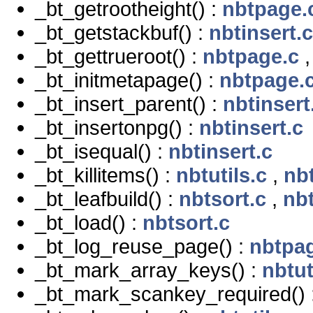
_bt_getrootheight() :
nbtpage.
_bt_getstackbuf() :
nbtinsert.c
_bt_gettrueroot() :
nbtpage.c
_bt_initmetapage() :
nbtpage.
_bt_insert_parent() :
nbtinsert
_bt_insertonpg() :
nbtinsert.c
_bt_isequal() :
nbtinsert.c
_bt_killitems() :
nbtutils.c
,
nb
_bt_leafbuild() :
nbtsort.c
,
nb
_bt_load() :
nbtsort.c
_bt_log_reuse_page() :
nbtpa
_bt_mark_array_keys() :
nbtut
_bt_mark_scankey_required() 