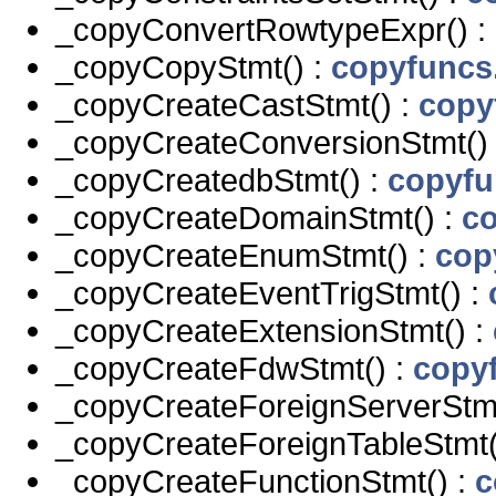
_copyConvertRowtypeExpr() :
_copyCopyStmt() :
copyfuncs
_copyCreateCastStmt() :
copy
_copyCreateConversionStmt()
_copyCreatedbStmt() :
copyfu
_copyCreateDomainStmt() :
co
_copyCreateEnumStmt() :
cop
_copyCreateEventTrigStmt() :
_copyCreateExtensionStmt() :
_copyCreateFdwStmt() :
copy
_copyCreateForeignServerStmt
_copyCreateForeignTableStmt(
_copyCreateFunctionStmt() :
c