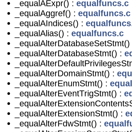
_equalAExpr() :
equalfuncs.c
_equalAggref() :
equalfuncs.c
_equalAIndices() :
equalfuncs
_equalAlias() :
equalfuncs.c
_equalAlterDatabaseSetStmt()
_equalAlterDatabaseStmt() :
e
_equalAlterDefaultPrivilegesSt
_equalAlterDomainStmt() :
equ
_equalAlterEnumStmt() :
equal
_equalAlterEventTrigStmt() :
e
_equalAlterExtensionContentsS
_equalAlterExtensionStmt() :
e
_equalAlterFdwStmt() :
equalf