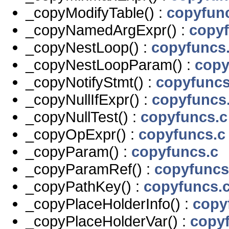
_copyModifyTable() :
copyfun
_copyNamedArgExpr() :
copyf
_copyNestLoop() :
copyfuncs
_copyNestLoopParam() :
copy
_copyNotifyStmt() :
copyfuncs
_copyNullIfExpr() :
copyfuncs
_copyNullTest() :
copyfuncs.c
_copyOpExpr() :
copyfuncs.c
_copyParam() :
copyfuncs.c
_copyParamRef() :
copyfuncs
_copyPathKey() :
copyfuncs.
_copyPlaceHolderInfo() :
copy
_copyPlaceHolderVar() :
copy