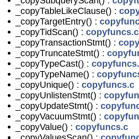
_copySubqueryScan() :
copyf
_copyTableLikeClause() :
copy
_copyTargetEntry() :
copyfunc
_copyTidScan() :
copyfuncs.c
_copyTransactionStmt() :
copy
_copyTruncateStmt() :
copyfu
_copyTypeCast() :
copyfuncs
_copyTypeName() :
copyfunc
_copyUnique() :
copyfuncs.c
_copyUnlistenStmt() :
copyfun
_copyUpdateStmt() :
copyfunc
_copyVacuumStmt() :
copyfun
_copyValue() :
copyfuncs.c
_copyValuesScan() :
copyfunc