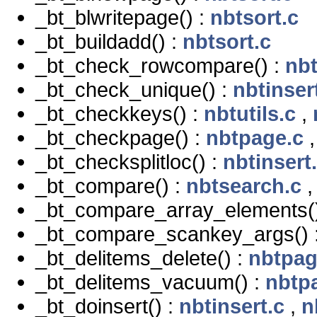
_bt_blwritepage() :
nbtsort.c
_bt_buildadd() :
nbtsort.c
_bt_check_rowcompare() :
nbt
_bt_check_unique() :
nbtinser
_bt_checkkeys() :
nbtutils.c
,
_bt_checkpage() :
nbtpage.c
_bt_checksplitloc() :
nbtinsert
_bt_compare() :
nbtsearch.c
_bt_compare_array_elements(
_bt_compare_scankey_args() 
_bt_delitems_delete() :
nbtpag
_bt_delitems_vacuum() :
nbtp
_bt_doinsert() :
nbtinsert.c
,
n