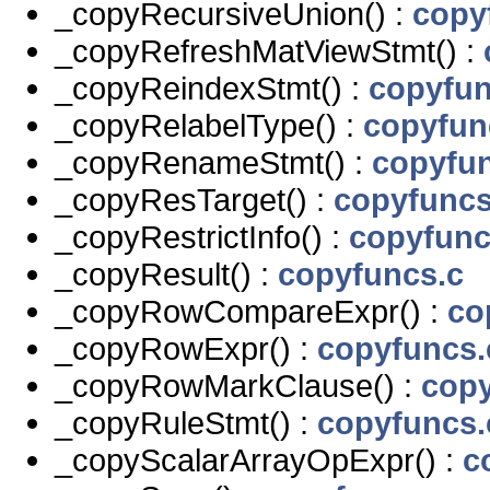
_copyRecursiveUnion() :
copy
_copyRefreshMatViewStmt() :
_copyReindexStmt() :
copyfun
_copyRelabelType() :
copyfun
_copyRenameStmt() :
copyfu
_copyResTarget() :
copyfuncs
_copyRestrictInfo() :
copyfunc
_copyResult() :
copyfuncs.c
_copyRowCompareExpr() :
co
_copyRowExpr() :
copyfuncs.
_copyRowMarkClause() :
copy
_copyRuleStmt() :
copyfuncs.
_copyScalarArrayOpExpr() :
c