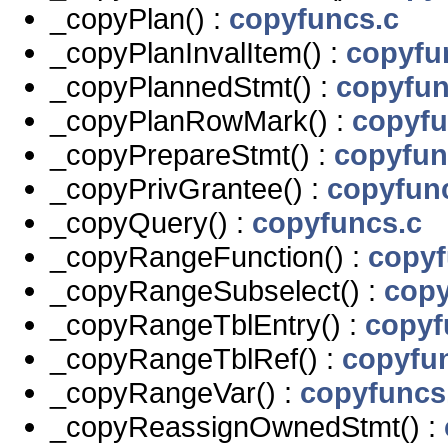
_copyPlan() :
copyfuncs.c
_copyPlanInvalItem() :
copyfu
_copyPlannedStmt() :
copyfun
_copyPlanRowMark() :
copyfu
_copyPrepareStmt() :
copyfun
_copyPrivGrantee() :
copyfun
_copyQuery() :
copyfuncs.c
_copyRangeFunction() :
copyf
_copyRangeSubselect() :
copy
_copyRangeTblEntry() :
copyf
_copyRangeTblRef() :
copyfu
_copyRangeVar() :
copyfuncs
_copyReassignOwnedStmt() :