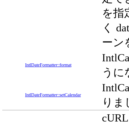
を指
く da
ーン
Int
IntlDateFormatter::format
うに
Int
IntlDateFormatter::setCalendar
りま
cUR