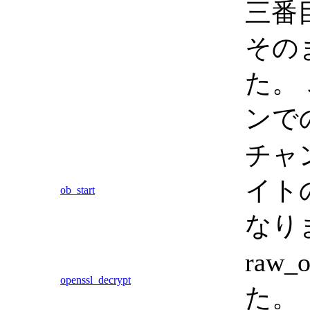
三番
その
た。
ンで
チャ
イト
ob_start
なり
raw
openssl_decrypt
た。