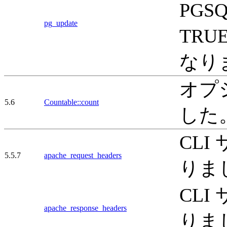
PGS
pg_update
TRU
なり
オプ
5.6
Countable::count
した
CL
5.5.7
apache_request_headers
りま
CL
apache_response_headers
りま