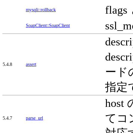
fla
mysqli::rollback
ssl
SoapClient::SoapClient
des
desc
5.4.8
assert
ード
指定
hos
てコ
5.4.7
parse_url