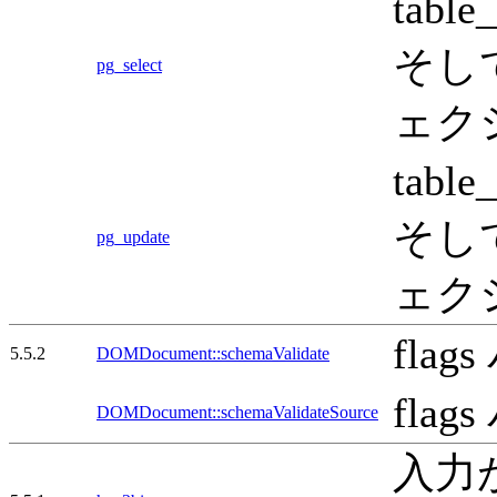
tab
そし
pg_select
ェク
tab
そし
pg_update
ェク
fl
5.5.2
DOMDocument::schemaValidate
fl
DOMDocument::schemaValidateSource
入力