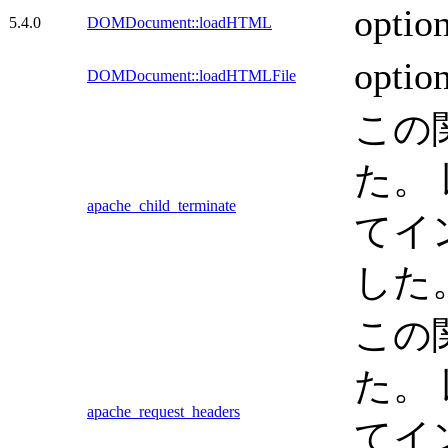
opt
5.4.0
DOMDocument::loadHTML
opt
DOMDocument::loadHTMLFile
この
た。 
apache_child_terminate
てイ
した
この
た。 
apache_request_headers
てイ