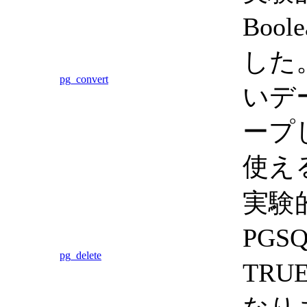
Boo
した
pg_convert
いデ
ープし
使え
実験
PGS
pg_delete
TRU