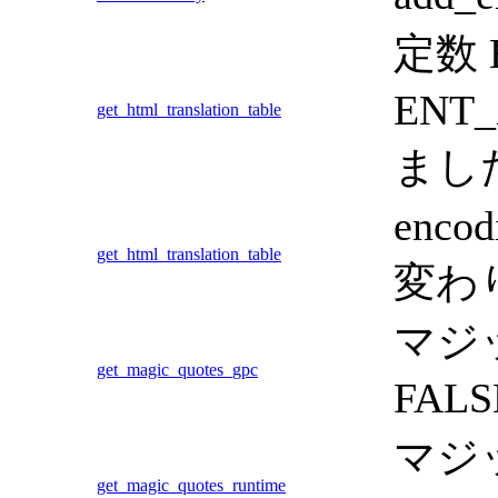
定数 
ENT
get_html_translation_table
まし
enc
get_html_translation_table
変わ
マジ
get_magic_quotes_gpc
FA
マジ
get_magic_quotes_runtime