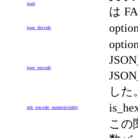
isset
は 
opt
json_decode
opti
JSO
json_encode
JSO
した
is_
mb_encode_numericentity
この関数