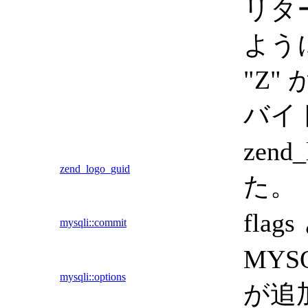
リタ
よう
"Z
バイト
zen
zend_logo_guid
た。
fla
mysqli::commit
MYS
mysqli::options
が追