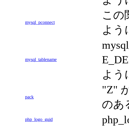
この関
mysql_pconnect
よう
mys
E_D
mysql_tablename
よう
"Z"
pack
のあ
php
php_logo_guid