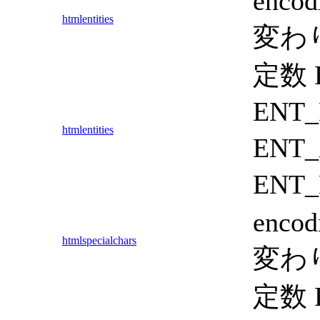
enc
htmlentities
変わ
定数 
ENT
htmlentities
ENT
ENT
enc
htmlspecialchars
変わ
定数 