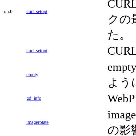
CUR
5.5.0
curl_setopt
クの
た。
CUR
curl_setopt
em
empty
ように
Web
gd_info
imag
imagerotate
の影