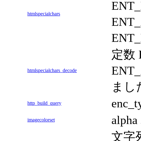
ENT
htmlspecialchars
ENT
ENT
定数 
ENT
htmlspecialchars_decode
まし
enc
http_build_query
al
imagecolorset
文字