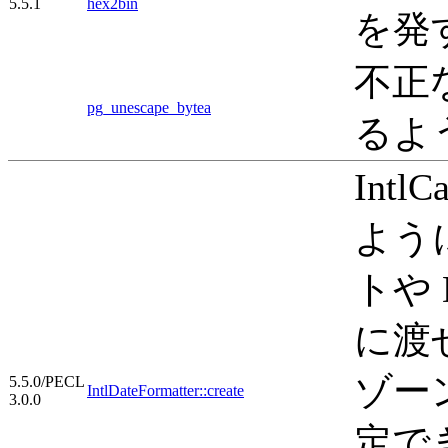
5.5.1
hex2bin
を発
不正
pg_unescape_bytea
るよ
Intl
ように
トや D
に渡
ゾーン
5.5.0/PECL
IntlDateFormatter::create
3.0.0
定でき