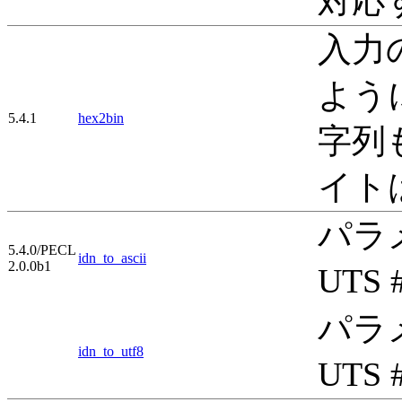
対応
入力
ように
5.4.1
hex2bin
字列
イト
パラメ
5.4.0/PECL
idn_to_ascii
2.0.0b1
UT
パラメ
idn_to_utf8
UT