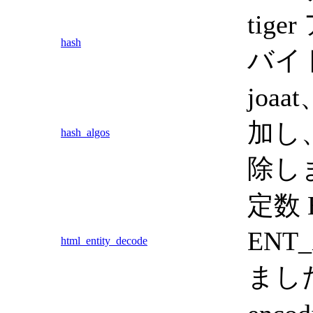
ti
hash
バイ
joa
加し、
hash_algos
除し
定数 
ENT
html_entity_decode
まし