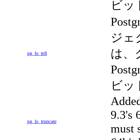
ビッ
Pos
ジェ
は、
pg_lo_tell
Pos
ビッ
Added
9.3's 
pg_lo_truncate
must 