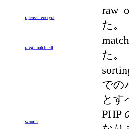
raw
openssl_encrypt
た。
ma
preg_match_all
た。
sor
での
とす
PH
scandir
なり