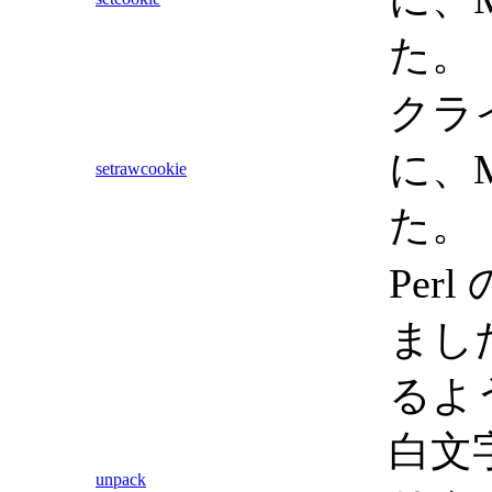
た。
クライ
に、
setrawcookie
た。
Pe
ました
るよう
白文
unpack