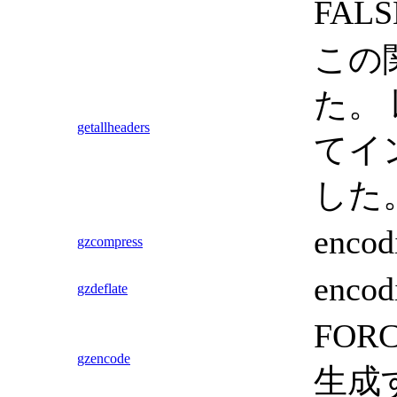
FA
この
た。 
getallheaders
てイ
した
enc
gzcompress
enc
gzdeflate
FOR
gzencode
生成す