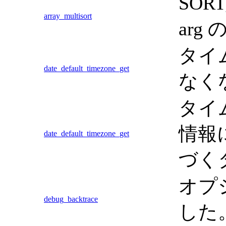
SOR
array_multisort
ar
タイ
date_default_timezone_get
なく
タイ
情報
date_default_timezone_get
づく
オプ
debug_backtrace
した