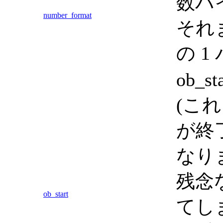
数バ
number_format
それ
の 
ob_s
(こ
が終
なりま
残念
ob_start
てしま