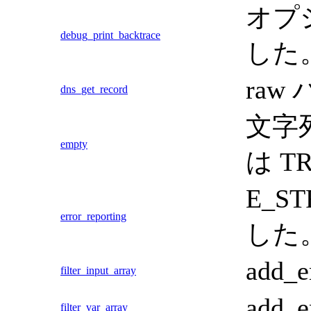
オプ
debug_print_backtrace
した
ra
dns_get_record
文字
empty
は 
E_S
error_reporting
した
add
filter_input_array
add
filter_var_array