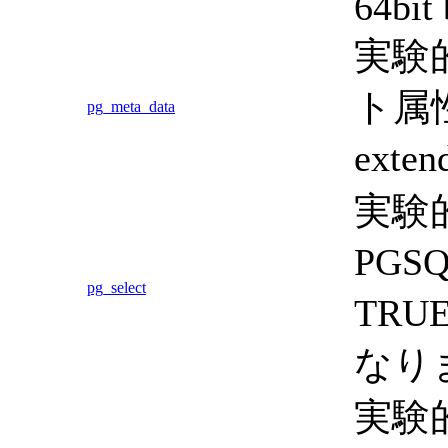
64bit 
実験
ト属性
pg_meta_data
ext
実験
PGS
pg_select
TRU
なり
実験