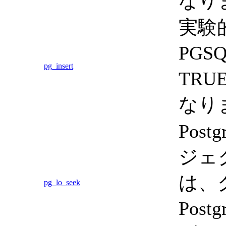
なり
実験
PGS
pg_insert
TRU
なり
Pos
ジェ
は、
pg_lo_seek
Pos